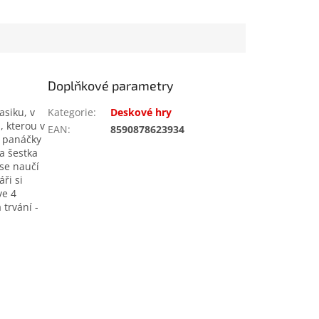
Doplňkové parametry
asiku, v
Kategorie
:
Deskové hry
, kterou v
EAN
:
8590878623934
é panáčky
 a šestka
 se naučí
ři si
ve 4
 trvání -