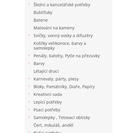
n
Školní a kancelářské potřeby
e
Bublifuky
l
Baterie
Malování na kameny
Svíčky, vonný vosky a difuzéry
Košilky velikonoce, barvy a
samolepky
Penály, batohy, Pytle na přezuvky
Barvy
Létající draci
Karnevaly, párty, plesy
Bloky, Památníky, Diaře, Papíry
Kreativní sada
Lepící potřeby
Psací potřeby
Samolepky , Tetovací obtisky
Čert, mikuláš, anděl
Balící potřeby