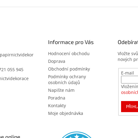
Informace pro Vás
Odebíra
Hodnocení obchodu
Vložte sv
papirnictvidekor
nových p
z
Doprava
Obchodní podmínky
721 055 945
E-mail
Podmínky ochrany
nictvidekorace
osobních údajů
Vložení
Napište nám
osobníc
Poradna
Kontakty
PŘIHL
Moje objednávka
e online