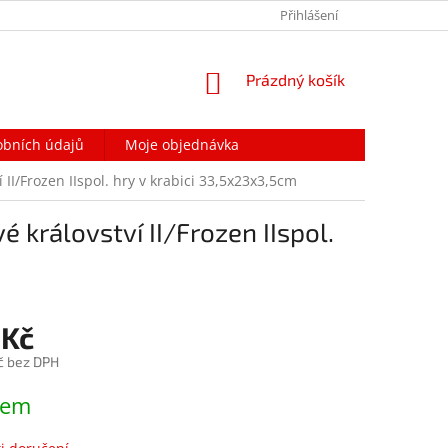
PODMÍNKY OCHRANY OSOBNÍCH ÚDAJŮ
Přihlášení
NAPIŠTE NÁM
NÁKUPNÍ
Prázdný košík
KOŠÍK
obních údajů
Moje objednávka
 II/Frozen IIspol. hry v krabici 33,5x23x3,5cm
 království II/Frozen IIspol.
 Kč
č bez DPH
dem