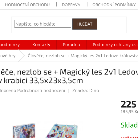
HODNOCENÍ OBCHODU
DOPRAVA
OBCHODNÍ PODMÍNKY
HLEDAT
podmínky
Kontakty
Poradna
Podmínky ochrany os
ové hry
Člověče, nezlob se + Magický les 2v1 Ledové království
ěče, nezlob se + Magický les 2v1 Ledové
v krabici 33,5x23x3,5cm
né
dnoceno
Podrobnosti hodnocení
Značka:
Dino
ení
225
tu
185,95 K
Měrná
Skla
cena:
ek.