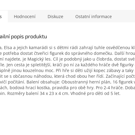
s
Hodnocení
Diskuze
Ostatní informace
ailní popis produktu
, Elsa a jejich kamarádi si s dětmi rádi zahrají tuhle osvědčenou kl
je potřeba dostat čtveřici figurek do správného domečku. Další hrou
ní najdete, je Magický les. Cíl je podobný jako u člobrda, dostat sv
íle. Jen cesta je spletitější, kráčí po ní za každého hráče dvě figurky
plně jinou kouzelnou moc. Při hře si děti užijí kopec zábavy a taky
it se s občasnou náhodou, která chod obou her řídí. Začínající počtá
vičí počítání. Balení obsahuje: Oboustranný herní plán, 16 figurek 
ách, bodová hrací kostka, pravidla pro obě hry. Pro 2-4 hráče. Doba
in. Rozměry balení 34 x 23 x 4 cm. Vhodné pro děti od 5 let.