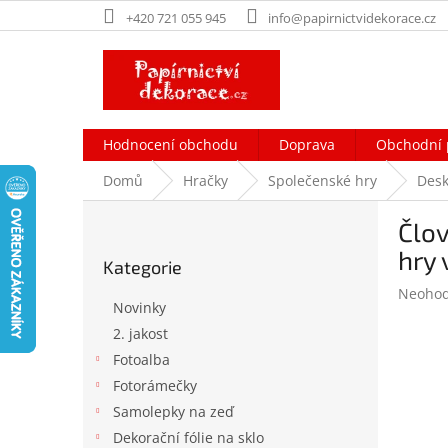
Přejít
+420 721 055 945
info@papirnictvidekorace.cz
na
obsah
Hodnocení obchodu
Doprava
Obchodní 
Domů
Hračky
Společenské hry
Desk
P
Člov
o
Přeskočit
s
hry 
Kategorie
kategorie
t
Průměr
Neoho
r
Novinky
hodnoc
a
produk
2. jakost
n
je
Fotoalba
n
0,0
í
Fotorámečky
z
p
5
Samolepky na zeď
hvězdič
a
Dekorační fólie na sklo