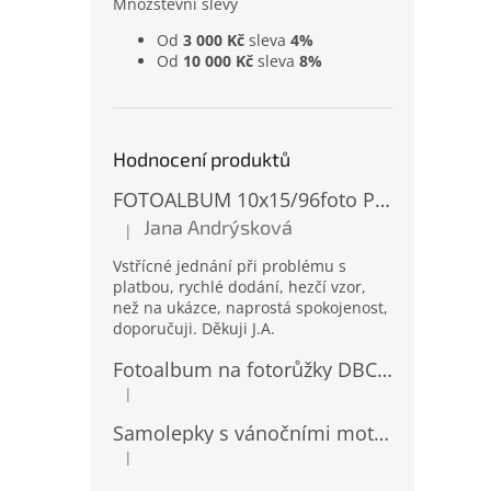
Množstevní slevy
Od
3 000 Kč
sleva
4%
Od
10 000 Kč
sleva
8%
Hodnocení produktů
FOTOALBUM 10x15/96foto PP-4696 MIX
Jana Andrýsková
|
Hodnocení produktu je 5 z 5 hvězdiček.
Vstřícné jednání při problému s
platbou, rychlé dodání, hezčí vzor,
než na ukázce, naprostá spokojenost,
doporučuji. Děkuji J.A.
Fotoalbum na fotorůžky DBCL-30 Homage 2
|
Hodnocení produktu je 5 z 5 hvězdiček.
Samolepky s vánočními motivy 8 x 14,5 cm 10724
|
Hodnocení produktu je 4 z 5 hvězdiček.