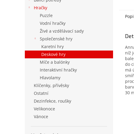
Hračky
Puzzle
Popi
Vodní hračky
Živé a vzdělávací sady
Det
Společenské hry
Karetní hry
Anna
níž 
Deskové hry
bale
Míče a balónky
do c
Interaktivní hračky
má ú
smíř
Hlavolamy
proc
Klíčenky, přívěsky
barv
30 m
Ostatní
Dezinfekce, roušky
Velikonoce
Vánoce