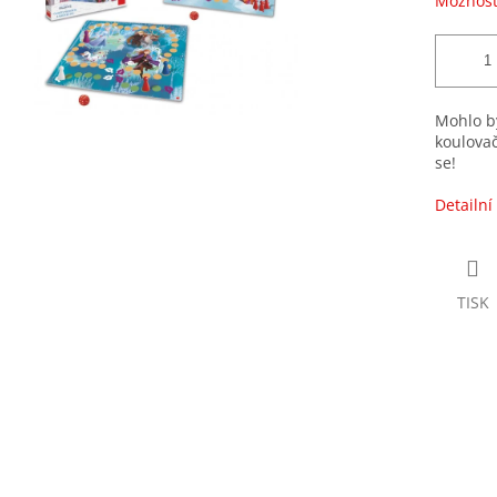
Možnost
Mohlo by
koulovač
se!
Detailní
TISK