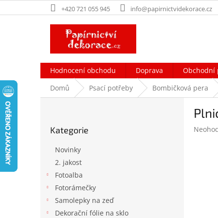
Přejít
+420 721 055 945
info@papirnictvidekorace.cz
na
obsah
Hodnocení obchodu
Doprava
Obchodní 
Domů
Psací potřeby
Bombičková pera
P
Plni
o
Přeskočit
s
Průměr
Kategorie
Neoho
kategorie
t
hodnoc
r
produk
Novinky
a
je
2. jakost
n
0,0
Fotoalba
z
n
5
í
Fotorámečky
hvězdič
p
Samolepky na zeď
a
Dekorační fólie na sklo