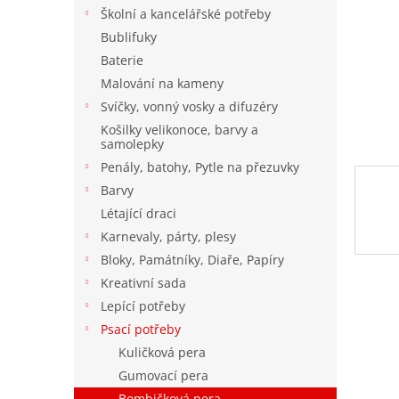
n
Školní a kancelářské potřeby
e
Bublifuky
l
Baterie
Malování na kameny
Svíčky, vonný vosky a difuzéry
Košilky velikonoce, barvy a
samolepky
Penály, batohy, Pytle na přezuvky
Barvy
Létající draci
Karnevaly, párty, plesy
Bloky, Památníky, Diaře, Papíry
Kreativní sada
Lepící potřeby
Psací potřeby
Kuličková pera
Gumovací pera
Bombičková pera