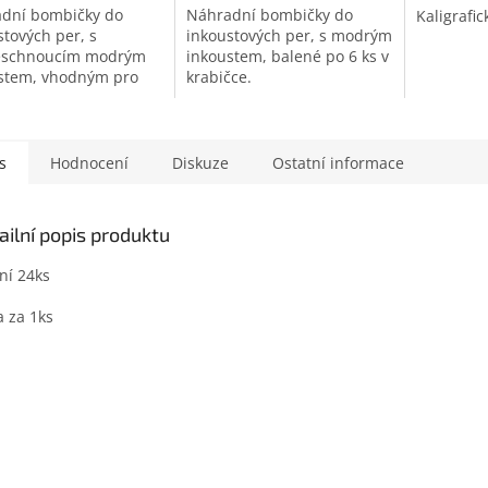
dní bombičky do
Náhradní bombičky do
Kaligrafic
stových per, s
inkoustových per, s modrým
eschnoucím modrým
inkoustem, balené po 6 ks v
stem, vhodným pro
krabičce.
, balené po 6 ks v
ce.
s
Hodnocení
Diskuze
Ostatní informace
ailní popis produktu
ní 24ks
 za 1ks