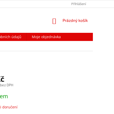
PODMÍNKY OCHRANY OSOBNÍCH ÚDAJŮ
Přihlášení
NAPIŠTE NÁM
NÁKUPNÍ
Prázdný košík
KOŠÍK
obních údajů
Moje objednávka
Kč
 bez DPH
dem
i doručení