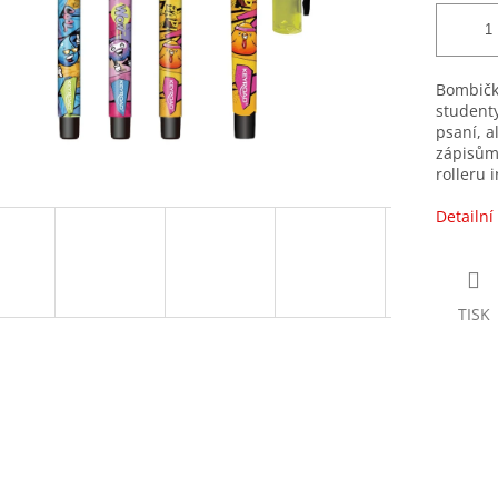
Bombičko
studenty
psaní, a
zápisům.
rolleru 
Detailní
TISK