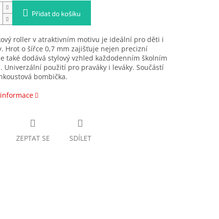
Přidat do košíku
vý roller v atraktivním motivu je ideální pro děti i
. Hrot o šířce 0,7 mm zajišťuje nejen precizní
le také dodává stylový vzhled každodenním školním
 Univerzální použití pro praváky i leváky. Součástí
inkoustová bombička.
 informace
ZEPTAT SE
SDÍLET