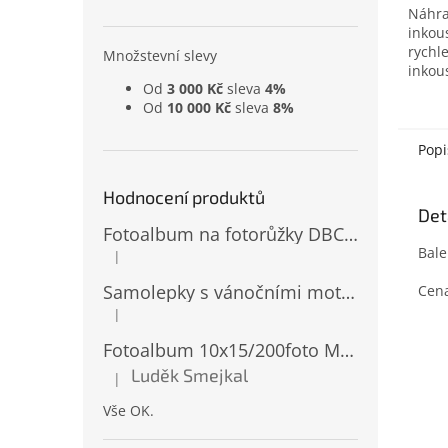
Náhra
inkou
rychl
Množstevní slevy
inkou
Od
3 000 Kč
sleva
4%
leváky
Od
10 000 Kč
sleva
8%
krabič
Popi
Hodnocení produktů
Det
Fotoalbum na fotorůžky DBCL-30 Homage 2
Bale
|
Hodnocení produktu je 5 z 5 hvězdiček.
Samolepky s vánočními motivy 8 x 14,5 cm 10724
Cena
|
Hodnocení produktu je 4 z 5 hvězdiček.
Fotoalbum 10x15/200foto MM-46200 Natur 2
Luděk Smejkal
|
Hodnocení produktu je 5 z 5 hvězdiček.
Vše OK.