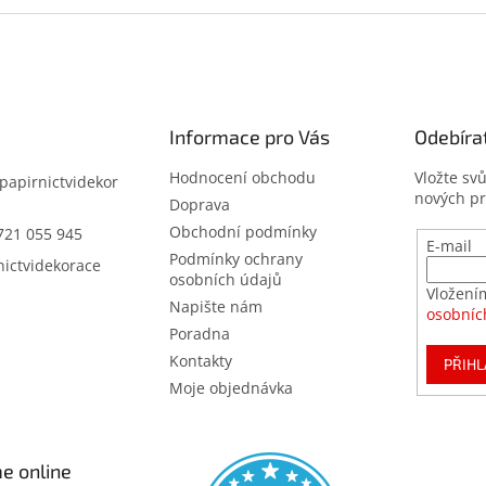
Informace pro Vás
Odebíra
Hodnocení obchodu
Vložte sv
papirnictvidekor
nových p
z
Doprava
Obchodní podmínky
721 055 945
E-mail
Podmínky ochrany
nictvidekorace
osobních údajů
Vložení
Napište nám
osobníc
Poradna
Kontakty
PŘIHL
Moje objednávka
e online