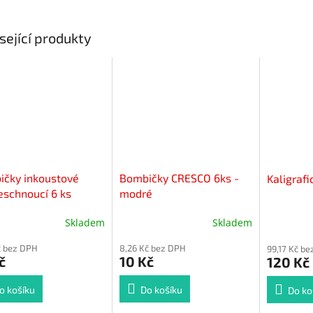
sející produkty
ičky inkoustové
Bombičky CRESCO 6ks -
Kaligrafi
eschnoucí 6 ks
modré
Skladem
Skladem
č bez DPH
8,26 Kč bez DPH
99,17 Kč b
č
10 Kč
120 Kč
o košíku
Do košíku
Do ko