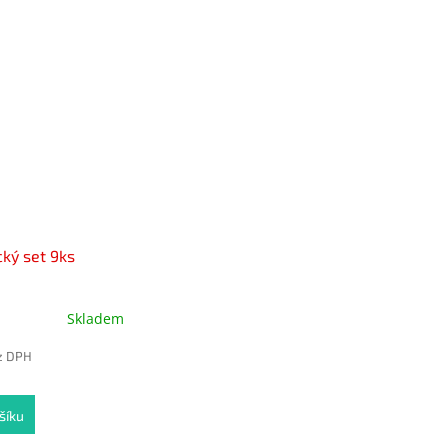
cký set 9ks
Skladem
ez DPH
šíku