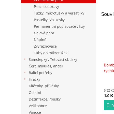
Psací soupravy
Tužky, mikrotužky a versatilky
Souvi
Pastelky, Voskovky
Permanentní popisovače , fixy
Gelová pera
Náplně
Zvýrazňovače
Tuhy do mikrotužek
Samolepky , Tetovací obtisky
Bomb
Čert, mikuláš, anděl
rychl
Balící potřeby
Hračky
Klíčenky, přívěsky
9,92 K
Ostatní
12 K
Dezinfekce, roušky
Velikonoce
D
Vánoce