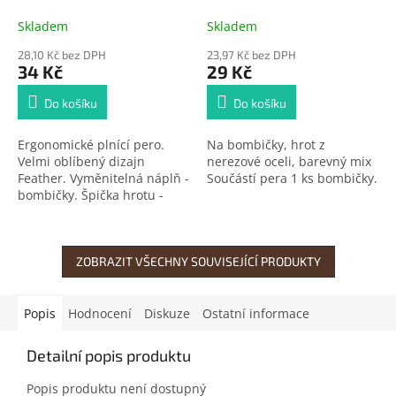
Skladem
Skladem
28,10 Kč bez DPH
23,97 Kč bez DPH
34 Kč
29 Kč
Do košíku
Do košíku
Ergonomické plnící pero.
Na bombičky, hrot z
Velmi oblíbený dizajn
nerezové oceli, barevný mix
Feather. Vyměnitelná náplň -
Součástí pera 1 ks bombičky.
bombičky. Špička hrotu -
velikost M. Součástí pera 1
ks bombičky.
ZOBRAZIT VŠECHNY SOUVISEJÍCÍ PRODUKTY
Popis
Hodnocení
Diskuze
Ostatní informace
Detailní popis produktu
Popis produktu není dostupný