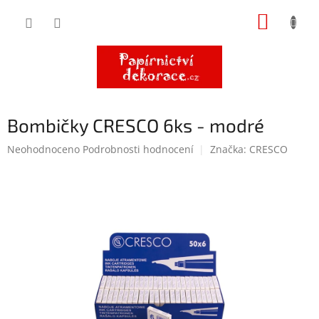
Přejít
NÁKUP
na
obsah
KOŠÍK
Bombičky CRESCO 6ks - modré
Průměrné
Neohodnoceno
Podrobnosti hodnocení
Značka:
CRESCO
hodnocení
produktu
je
0,0
z
5
hvězdiček.