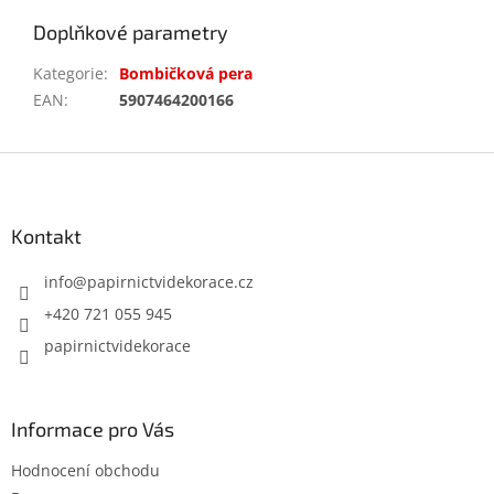
Doplňkové parametry
Kategorie
:
Bombičková pera
EAN
:
5907464200166
Z
á
p
a
Kontakt
t
í
info
@
papirnictvidekorace.cz
+420 721 055 945
papirnictvidekorace
Informace pro Vás
Hodnocení obchodu