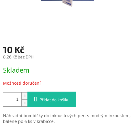
10 Kč
8,26 Kč bez DPH
Měrná
Skladem
cena:
Možnosti doručení
Přidat do košíku
Náhradní bombičky do inkoustových per, s modrým inkoustem,
balené po 6 ks v krabičce.