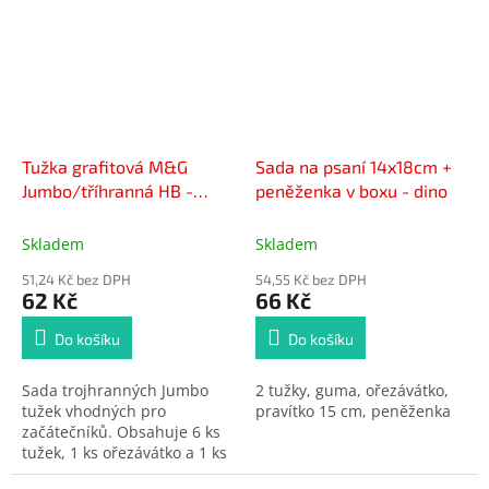
pogumovaným soft povrch.
K dispozici ve 4 pastelových
barvách a s praktickým
klipem pro snadné
uchycení.
Tužka grafitová M&G
Sada na psaní 14x18cm +
Jumbo/tříhranná HB -
peněženka v boxu - dino
sada 6 ks + guma a
ořezávátko
Skladem
Skladem
51,24 Kč bez DPH
54,55 Kč bez DPH
62 Kč
66 Kč
Do košíku
Do košíku
Sada trojhranných Jumbo
2 tužky, guma, ořezávátko,
tužek vhodných pro
pravítko 15 cm, peněženka
začátečníků. Obsahuje 6 ks
tužek, 1 ks ořezávátko a 1 ks
gumy. Tvrdost: HB