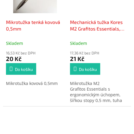
Mikrotužka tenká kovová
Mechanická tužka Kores
0,5mm
M2 Grafitos Essentials,
vintage barvy
Skladem
Skladem
16,53 Kč bez DPH
17,36 Kč bez DPH
20 Kč
21 Kč
Do košíku
Do košíku
Mikrotužka kovová 0,5mm
Mikrotužka M2
Grafitos Essentials s
ergonomickým úchopem,
šířkou stopy 0,5 mm, tuha
2=HB a pogumovaným
povrchem. K dispozici ve 4
vintage barvách a s
praktickým klipem pro
snadné uchycení.