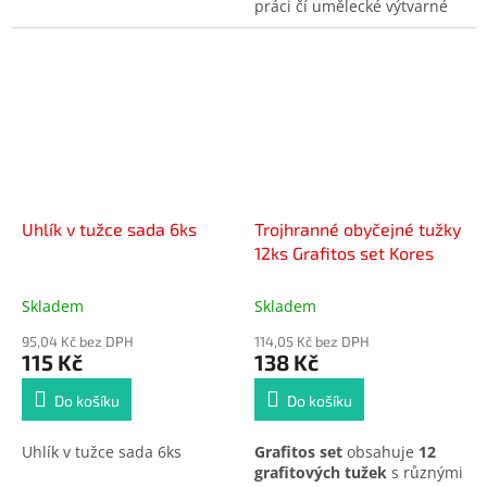
práci čí umělecké výtvarné
činnosti, grafitové tuhy ve 12
stupních tvrdosti 2H – 8B
Uhlík v tužce sada 6ks
Trojhranné obyčejné tužky
12ks Grafitos set Kores
Skladem
Skladem
95,04 Kč bez DPH
114,05 Kč bez DPH
115 Kč
138 Kč
Do košíku
Do košíku
Uhlík v tužce sada 6ks
Grafitos set
obsahuje
12
grafitových tužek
s různými