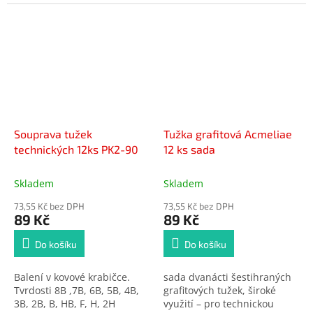
Souprava tužek
Tužka grafitová Acmeliae
technických 12ks PK2-90
12 ks sada
Skladem
Skladem
73,55 Kč bez DPH
73,55 Kč bez DPH
89 Kč
89 Kč
Do košíku
Do košíku
Balení v kovové krabičce.
sada dvanácti šestihraných
Tvrdosti 8B ,7B, 6B, 5B, 4B,
grafitových tužek, široké
3B, 2B, B, HB, F, H, 2H
využití – pro technickou