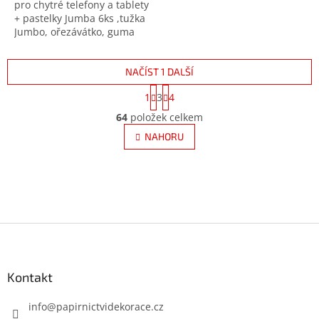
pro chytré telefony a tablety
+ pastelky Jumba 6ks ,tužka
Jumbo, ořezávátko, guma
NAČÍST 1 DALŠÍ
S
1
3
4
t
O
r
64
položek celkem
v
á
l
NAHORU
n
á
k
d
o
v
a
á
c
n
í
í
p
Z
r
á
v
k
p
y
a
Kontakt
v
t
ý
í
info
@
papirnictvidekorace.cz
p