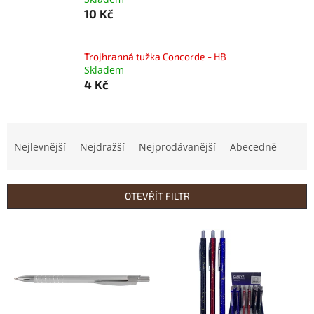
10 Kč
Trojhranná tužka Concorde - HB
Skladem
4 Kč
Ř
a
Nejlevnější
Nejdražší
Nejprodávanější
Abecedně
z
e
n
OTEVŘÍT FILTR
í
p
V
r
ý
o
p
d
i
u
s
k
p