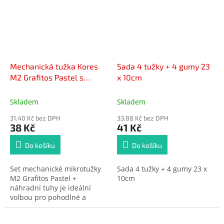
Mechanická tužka Kores
Sada 4 tužky + 4 gumy 23
M2 Grafitos Pastel s
x 10cm
náhradními tuhami
Skladem
Skladem
31,40 Kč bez DPH
33,88 Kč bez DPH
38 Kč
41 Kč
Do košíku
Do košíku
Set mechanické mikrotužky
Sada 4 tužky + 4 gumy 23 x
M2 Grafitos Pastel +
10cm
náhradní tuhy je ideální
volbou pro pohodlné a
precizní psaní. Ergonomický
úchop, šířka stopy 0,5 mm a