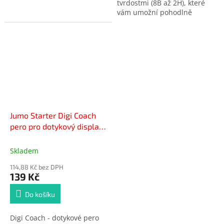
tvrdostmi (8B až 2H), které
vám umožní pohodlně
přecházet mezi jemnými a
silnými tahy.
(8B,7B,6B,5B,4B,3B,2B,B,HB,F,H,
Jumo Starter Digi Coach
pero pro dotykový display
+ pastelky Jumbo Kores
Skladem
114,88 Kč bez DPH
139 Kč
Do košíku
Digi Coach - dotykové pero