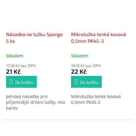
Násadka na tužku Sponge
Mikrotužka tenká kovová
5 ks
0,5mm PK45-3
Skladem
Skladem
17,36 Kč bez DPH
18,18 Kč bez DPH
21 Kč
22 Kč
Do košíku
Do košíku
pěnová násadka pro
Mikrotužka tenká kovová
příjemnější držení tužky, mix
0,5mm PK45-3
barev