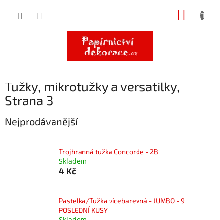
Přejít
NÁKUP
na
obsah
KOŠÍK
Tužky, mikrotužky a versatilky
,
Strana 3
Nejprodávanější
Trojhranná tužka Concorde - 2B
Skladem
4 Kč
Pastelka/Tužka vícebarevná - JUMBO - 9
POSLEDNÍ KUSY -
Skladem