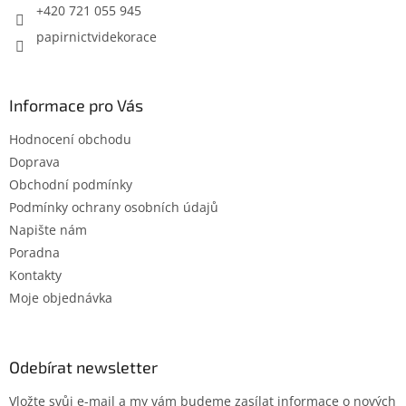
i
+420 721 055 945
s
papirnictvidekorace
u
Informace pro Vás
Hodnocení obchodu
Doprava
Obchodní podmínky
Podmínky ochrany osobních údajů
Napište nám
Poradna
Kontakty
Moje objednávka
Odebírat newsletter
Vložte svůj e-mail a my vám budeme zasílat informace o nových