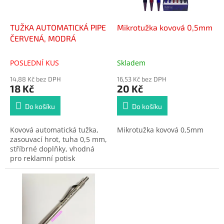
t
r
ů
o
d
TUŽKA AUTOMATICKÁ PIPE
Mikrotužka kovová 0,5mm
u
ČERVENÁ, MODRÁ
k
t
POSLEDNÍ KUS
Skladem
ů
14,88 Kč bez DPH
16,53 Kč bez DPH
18 Kč
20 Kč
Do košíku
Do košíku
Kovová automatická tužka,
Mikrotužka kovová 0,5mm
zasouvací hrot, tuha 0,5 mm,
stříbrné doplňky, vhodná
pro reklamní potisk