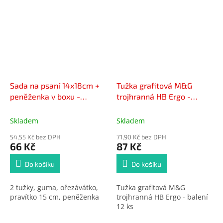
Sada na psaní 14x18cm +
Tužka grafitová M&G
peněženka v boxu -
trojhranná HB Ergo -
kosmos
balení 12 ks
Skladem
Skladem
54,55 Kč bez DPH
71,90 Kč bez DPH
66 Kč
87 Kč
Do košíku
Do košíku
2 tužky, guma, ořezávátko,
Tužka grafitová M&G
pravítko 15 cm, peněženka
trojhranná HB Ergo - balení
12 ks