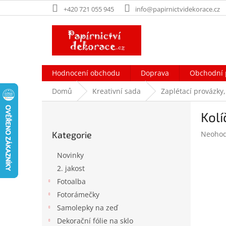
Přejít
+420 721 055 945
info@papirnictvidekorace.cz
na
obsah
Hodnocení obchodu
Doprava
Obchodní 
Domů
Kreativní sada
Zaplétací provázky,
P
Kolí
o
Přeskočit
s
Průměr
Kategorie
Neoho
kategorie
t
hodnoc
r
produk
Novinky
a
je
2. jakost
n
0,0
Fotoalba
z
n
5
í
Fotorámečky
hvězdič
p
Samolepky na zeď
a
Dekorační fólie na sklo