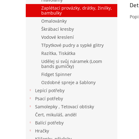
Det
Zaplétací provázky, drátky, žinilky,
bambulky
Popi
Omalovánky
Škrábací kresby
Vodové kreslení
Třpytkové pudry a sypké glitry
Razítka, Tiskátka
Udělej si svůj náramek (Loom
bands gumičky)
Fidget Spinner
Ozdobné spreje a šablony
Lepící potřeby
Psací potřeby
Samolepky , Tetovací obtisky
Čert, mikuláš, anděl
Balící potřeby
Hračky
Klíčenky, přívěsky