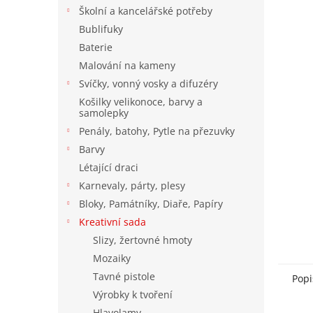
n
Školní a kancelářské potřeby
e
Bublifuky
l
Baterie
Malování na kameny
Svíčky, vonný vosky a difuzéry
Košilky velikonoce, barvy a
samolepky
Penály, batohy, Pytle na přezuvky
Barvy
Létající draci
Karnevaly, párty, plesy
Bloky, Památníky, Diaře, Papíry
Kreativní sada
Slizy, žertovné hmoty
Mozaiky
Tavné pistole
Popi
Výrobky k tvoření
Hlavolamy