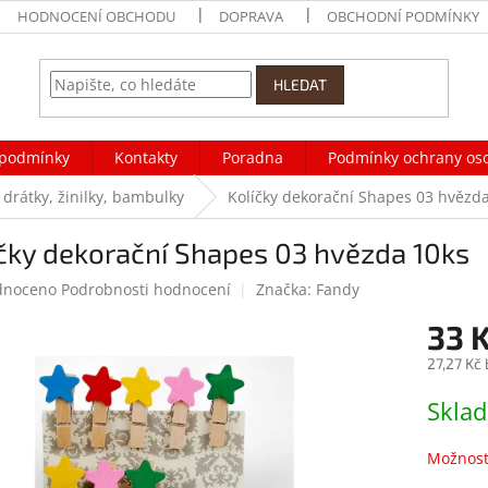
HODNOCENÍ OBCHODU
DOPRAVA
OBCHODNÍ PODMÍNKY
HLEDAT
podmínky
Kontakty
Poradna
Podmínky ochrany os
 drátky, žinilky, bambulky
Kolíčky dekorační Shapes 03 hvězd
čky dekorační Shapes 03 hvězda 10ks
né
dnoceno
Podrobnosti hodnocení
Značka:
Fandy
ení
33 
tu
27,27 Kč
Měrná
Skla
cena:
ek.
Možnost