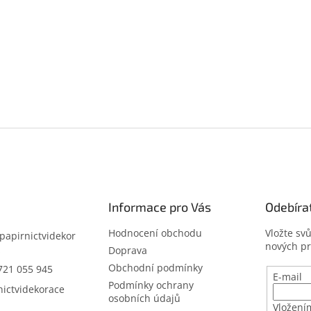
Informace pro Vás
Odebíra
Hodnocení obchodu
Vložte sv
papirnictvidekor
nových p
z
Doprava
Obchodní podmínky
721 055 945
E-mail
Podmínky ochrany
nictvidekorace
osobních údajů
Vložení