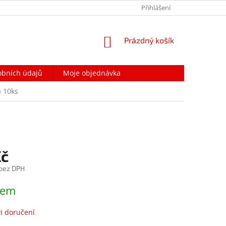
PODMÍNKY OCHRANY OSOBNÍCH ÚDAJŮ
Přihlášení
NAPIŠTE NÁM
NÁKUPNÍ
Prázdný košík
KOŠÍK
obních údajů
Moje objednávka
a 10ks
Kč
 bez DPH
dem
i doručení