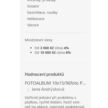
Ostatní
Dezinfekce, roušky
Velikonoce
Vánoce
Množstevní slevy
Od
3 000 Kč
sleva
4%
Od
10 000 Kč
sleva
8%
Hodnocení produktů
FOTOALBUM 10x15/96foto PP-4696 MIX
Jana Andrýsková
|
Hodnocení produktu je 5 z 5 hvězdiček.
Vstřícné jednání při problému s
platbou, rychlé dodání, hezčí vzor,
než na ukázce, naprostá spokojenost,