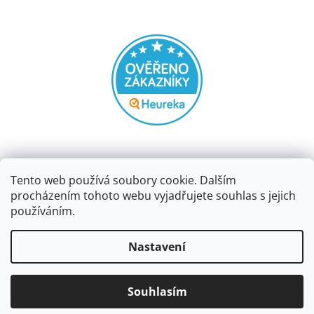
Tento web používá soubory cookie. Dalším
procházením tohoto webu vyjadřujete souhlas s jejich
používáním.
Vytvořil Shoptet
Nastavení
Copyright 2026
Papírnictví dekorace
. Všechna práva
Souhlasím
vyhrazena.