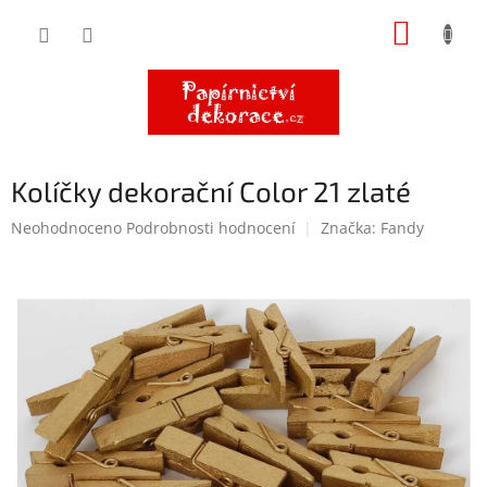
Přejít
NÁKUP
na
obsah
KOŠÍK
Kolíčky dekorační Color 21 zlaté
Průměrné
Neohodnoceno
Podrobnosti hodnocení
Značka:
Fandy
hodnocení
produktu
je
0,0
z
5
hvězdiček.