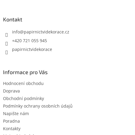
á
p
a
Kontakt
t
í
info
@
papirnictvidekorace.cz
+420 721 055 945
papirnictvidekorace
Informace pro Vás
Hodnocení obchodu
Doprava
Obchodní podmínky
Podmínky ochrany osobních údajů
Napište nám
Poradna
Kontakty