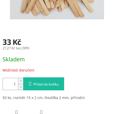
33 Kč
27,27 Kč bez DPH
Měrná
Skladem
cena:
Možnosti doručení
Přidat do košíku
50 ks, rozměr 15 x 2 cm, tloušťka 2 mm, přírodní