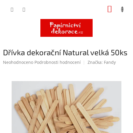
Přejít
NÁKUP
na
obsah
KOŠÍK
Dřívka dekorační Natural velká 50ks
Průměrné
Neohodnoceno
Podrobnosti hodnocení
Značka:
Fandy
hodnocení
produktu
je
0,0
z
5
hvězdiček.