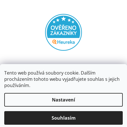
Tento web používá soubory cookie. Dalším
procházením tohoto webu vyjadřujete souhlas s jejich
používáním.
Vytvořil Shoptet
Nastavení
Copyright 2026
Papírnictví dekorace
. Všechna práva
Souhlasím
vyhrazena.