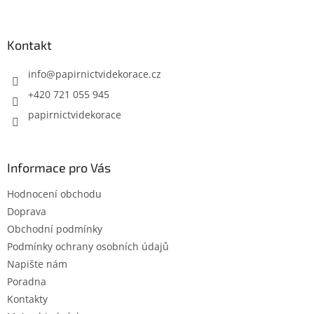
á
p
a
Kontakt
t
í
info
@
papirnictvidekorace.cz
+420 721 055 945
papirnictvidekorace
Informace pro Vás
Hodnocení obchodu
Doprava
Obchodní podmínky
Podmínky ochrany osobních údajů
Napište nám
Poradna
Kontakty