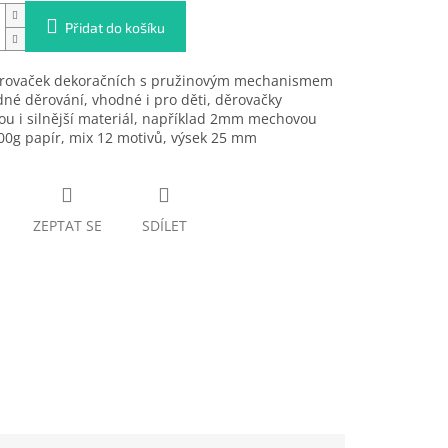
Přidat do košíku
ěrovaček dekoračních s pružinovým mechanismem
né děrování, vhodné i pro děti, děrovačky
u i silnější materiál, například 2mm mechovou
00g papír, mix 12 motivů, výsek 25 mm
ZEPTAT SE
SDÍLET