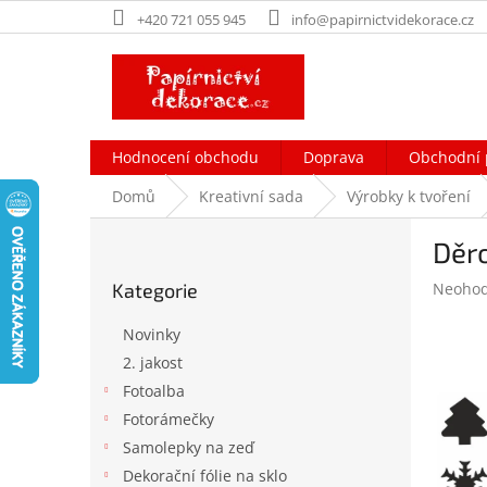
Přejít
+420 721 055 945
info@papirnictvidekorace.cz
na
obsah
Hodnocení obchodu
Doprava
Obchodní 
Domů
Kreativní sada
Výrobky k tvoření
P
Děr
o
Přeskočit
s
Průměr
Kategorie
Neoho
kategorie
t
hodnoc
r
produk
Novinky
a
je
2. jakost
n
0,0
Fotoalba
z
n
5
í
Fotorámečky
hvězdič
p
Samolepky na zeď
a
Dekorační fólie na sklo