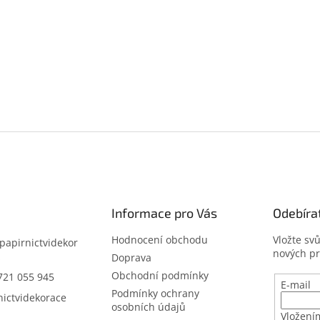
Informace pro Vás
Odebíra
Hodnocení obchodu
Vložte sv
papirnictvidekor
nových p
z
Doprava
Obchodní podmínky
721 055 945
E-mail
Podmínky ochrany
nictvidekorace
osobních údajů
Vložení