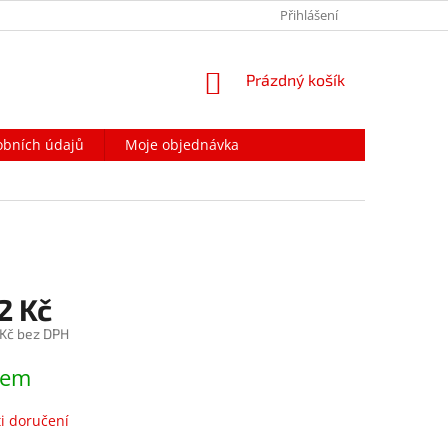
PODMÍNKY OCHRANY OSOBNÍCH ÚDAJŮ
Přihlášení
NAPIŠTE NÁM
NÁKUPNÍ
Prázdný košík
KOŠÍK
obních údajů
Moje objednávka
2 Kč
 Kč bez DPH
dem
i doručení