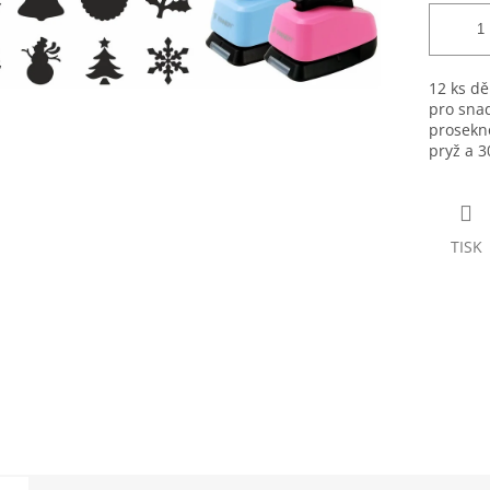
12 ks d
pro snad
prosekno
pryž a 3
TISK