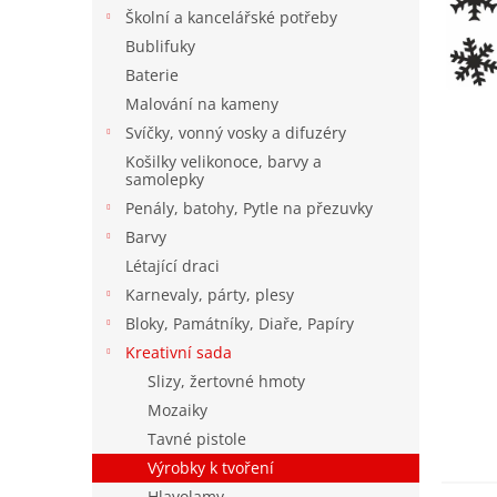
n
Školní a kancelářské potřeby
e
Bublifuky
l
Baterie
Malování na kameny
Svíčky, vonný vosky a difuzéry
Košilky velikonoce, barvy a
samolepky
Penály, batohy, Pytle na přezuvky
Barvy
Létající draci
Karnevaly, párty, plesy
Bloky, Památníky, Diaře, Papíry
Kreativní sada
Slizy, žertovné hmoty
Mozaiky
Tavné pistole
Výrobky k tvoření
Hlavolamy