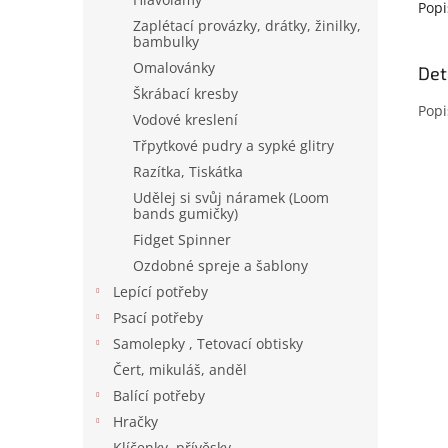
Popi
Zaplétací provázky, drátky, žinilky,
bambulky
Omalovánky
Det
Škrábací kresby
Popi
Vodové kreslení
Třpytkové pudry a sypké glitry
Razítka, Tiskátka
Udělej si svůj náramek (Loom
bands gumičky)
Fidget Spinner
Ozdobné spreje a šablony
Lepící potřeby
Psací potřeby
Samolepky , Tetovací obtisky
Čert, mikuláš, anděl
Balící potřeby
Hračky
Klíčenky, přívěsky