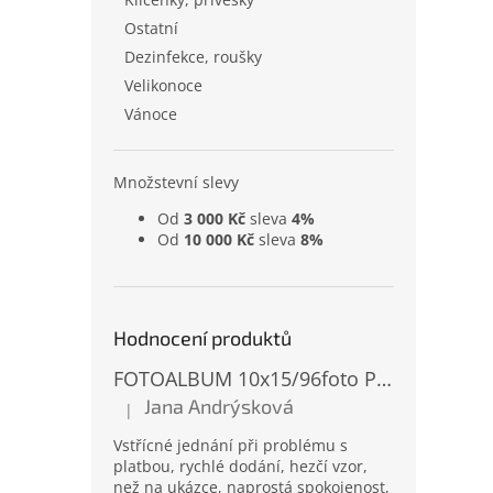
Ostatní
Dezinfekce, roušky
Velikonoce
Vánoce
Množstevní slevy
Od
3 000 Kč
sleva
4%
Od
10 000 Kč
sleva
8%
Hodnocení produktů
FOTOALBUM 10x15/96foto PP-4696 MIX
Jana Andrýsková
|
Hodnocení produktu je 5 z 5 hvězdiček.
Vstřícné jednání při problému s
platbou, rychlé dodání, hezčí vzor,
než na ukázce, naprostá spokojenost,