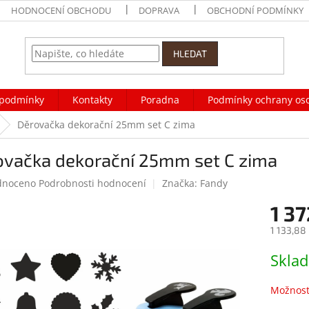
HODNOCENÍ OBCHODU
DOPRAVA
OBCHODNÍ PODMÍNKY
HLEDAT
podmínky
Kontakty
Poradna
Podmínky ochrany os
Děrovačka dekorační 25mm set C zima
ovačka dekorační 25mm set C zima
né
dnoceno
Podrobnosti hodnocení
Značka:
Fandy
ení
1 37
tu
1 133,88
Měrná
Skla
cena:
ek.
Možnost