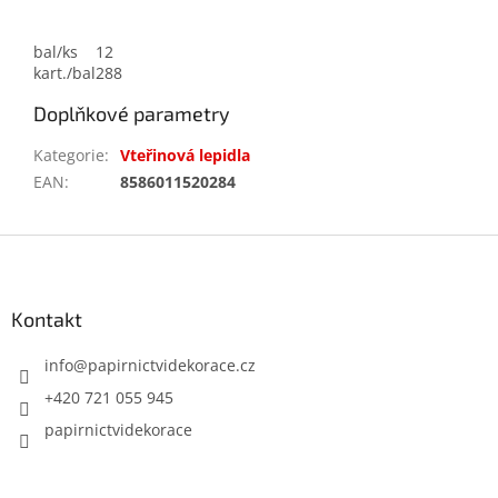
bal/ks
12
kart./bal
288
Doplňkové parametry
Kategorie
:
Vteřinová lepidla
EAN
:
8586011520284
Z
á
p
a
Kontakt
t
í
info
@
papirnictvidekorace.cz
+420 721 055 945
papirnictvidekorace