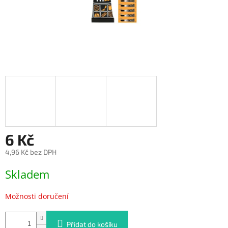
6 Kč
4,96 Kč bez DPH
Měrná
Skladem
cena:
Možnosti doručení
Přidat do košíku