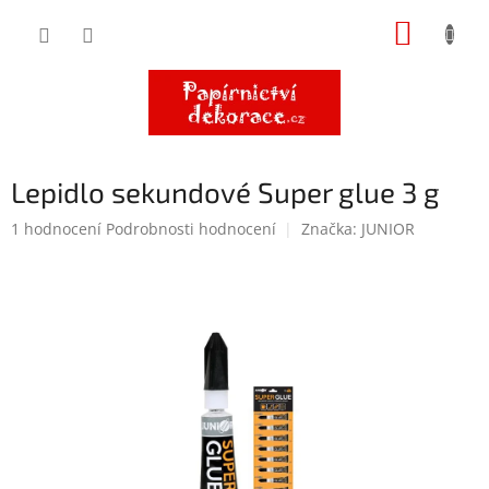
Přejít
NÁKUP
na
obsah
KOŠÍK
Lepidlo sekundové Super glue 3 g
Průměrné
1 hodnocení
Podrobnosti hodnocení
Značka:
JUNIOR
hodnocení
produktu
je
5,0
z
5
hvězdiček.