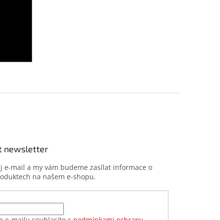
t newsletter
ůj e-mail a my vám budeme zasílat informace o
roduktech na našem e-shopu.
m e-mailu souhlasíte s
podmínkami ochrany