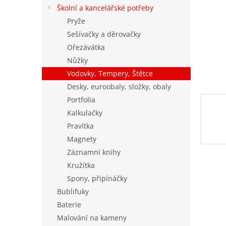
n
Školní a kancelářské potřeby
e
Pryže
l
Sešívačky a děrovačky
Ořezávátka
Nůžky
Vodovky, Tempery, Štětce
Desky, euroobaly, složky, obaly
Portfolia
Kalkulačky
Pravítka
Magnety
Záznamní knihy
Kružítka
Spony, připínáčky
Bublifuky
Baterie
Malování na kameny