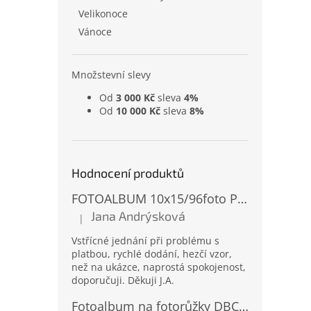
Velikonoce
Vánoce
Množstevní slevy
Od
3 000 Kč
sleva
4%
Od
10 000 Kč
sleva
8%
Hodnocení produktů
FOTOALBUM 10x15/96foto PP-4696 MIX
Jana Andrýsková
|
Hodnocení produktu je 5 z 5 hvězdiček.
Vstřícné jednání při problému s
platbou, rychlé dodání, hezčí vzor,
než na ukázce, naprostá spokojenost,
doporučuji. Děkuji J.A.
Fotoalbum na fotorůžky DBCL-30 Homage 2