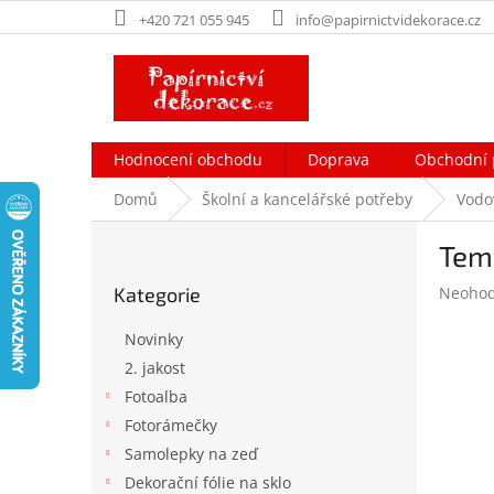
Přejít
+420 721 055 945
info@papirnictvidekorace.cz
na
obsah
Hodnocení obchodu
Doprava
Obchodní 
Domů
Školní a kancelářské potřeby
Vodo
P
Tem
o
Přeskočit
s
Průměr
Kategorie
Neoho
kategorie
t
hodnoc
r
produk
Novinky
a
je
2. jakost
n
0,0
Fotoalba
z
n
5
í
Fotorámečky
hvězdič
p
Samolepky na zeď
a
Dekorační fólie na sklo