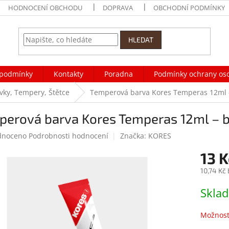
HODNOCENÍ OBCHODU
DOPRAVA
OBCHODNÍ PODMÍNKY
HLEDAT
podmínky
Kontakty
Poradna
Podmínky ochrany os
vky, Tempery, Štětce
Temperová barva Kores Temperas 12ml –
perová barva Kores Temperas 12ml – b
né
dnoceno
Podrobnosti hodnocení
Značka:
KORES
ení
13 K
tu
10,74 Kč
Měrná
Skla
cena:
ek.
Možnost