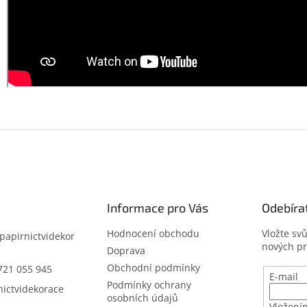
Informace pro Vás
Odebíra
Hodnocení obchodu
Vložte sv
papirnictvidekor
nových p
z
Doprava
Obchodní podmínky
721 055 945
E-mail
Podmínky ochrany
nictvidekorace
osobních údajů
Vložení