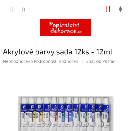
Přejít
NÁKUP
na
obsah
KOŠÍK
Akrylové barvy sada 12ks - 12ml
Průměrné
Neohodnoceno
Podrobnosti hodnocení
Značka:
PKstar
hodnocení
produktu
je
0,0
z
5
hvězdiček.