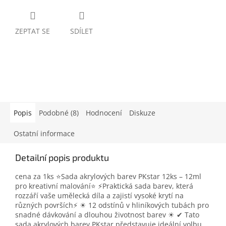
ZEPTAT SE
SDÍLET
Popis
Podobné (8)
Hodnocení
Diskuze
Ostatní informace
Detailní popis produktu
cena za 1ks ⭐Sada akrylových barev PKstar 12ks – 12ml
pro kreativní malování⭐ ⚡Praktická sada barev, která
rozzáří vaše umělecká díla a zajistí vysoké krytí na
různých površích⚡ ☀ 12 odstínů v hliníkových tubách pro
snadné dávkování a dlouhou životnost barev ☀ ✔ Tato
sada akrylových barev PKstar představuje ideální volbu