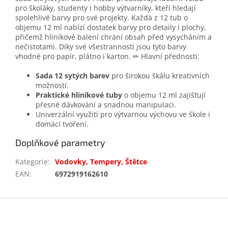
pro školáky, studenty i hobby výtvarníky, kteří hledají
spolehlivé barvy pro své projekty. Každá z 12 tub o
objemu 12 ml nabízí dostatek barvy pro detaily i plochy,
přičemž hliníkové balení chrání obsah před vysycháním a
nečistotami. Díky své všestrannosti jsou tyto barvy
vhodné pro papír, plátno i karton. ✏ Hlavní přednosti:
Sada 12 sytých barev
pro širokou škálu kreativních
možností.
Praktické hliníkové tuby
o objemu 12 ml zajišťují
přesné dávkování a snadnou manipulaci.
Univerzální využití pro výtvarnou výchovu ve škole i
domácí tvoření.
Doplňkové parametry
Kategorie
:
Vodovky, Tempery, Štětce
EAN
:
6972919162610
Z
á
p