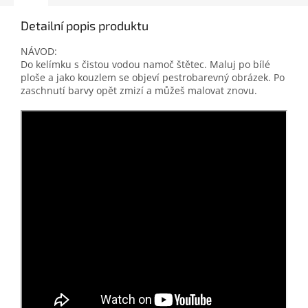
Detailní popis produktu
NÁVOD:
Do kelímku s čistou vodou namoč štětec. Maluj po bílé
ploše a jako kouzlem se objeví pestrobarevný obrázek. Po
zaschnutí barvy opět zmizí a můžeš malovat znovu.