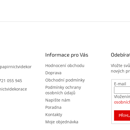
Informace pro Vás
Odebíra
Hodnocení obchodu
Vložte sv
papirnictvidekor
nových p
z
Doprava
Obchodní podmínky
721 055 945
E-mail
Podmínky ochrany
nictvidekorace
osobních údajů
Vložení
Napište nám
osobníc
Poradna
Kontakty
PŘIHL
Moje objednávka