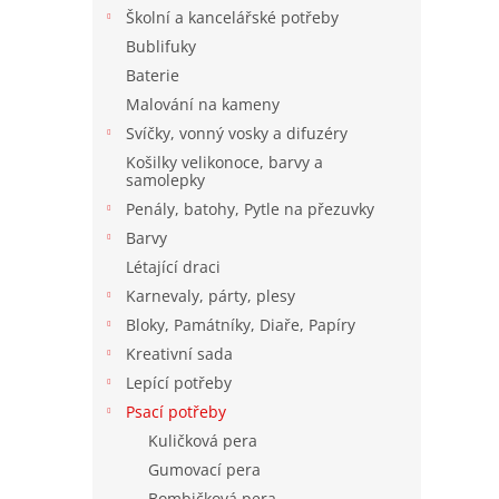
n
Školní a kancelářské potřeby
e
Bublifuky
l
Baterie
Malování na kameny
Svíčky, vonný vosky a difuzéry
Košilky velikonoce, barvy a
samolepky
Penály, batohy, Pytle na přezuvky
Barvy
Létající draci
Karnevaly, párty, plesy
Bloky, Památníky, Diaře, Papíry
Kreativní sada
Lepící potřeby
Psací potřeby
Kuličková pera
Gumovací pera
Bombičková pera