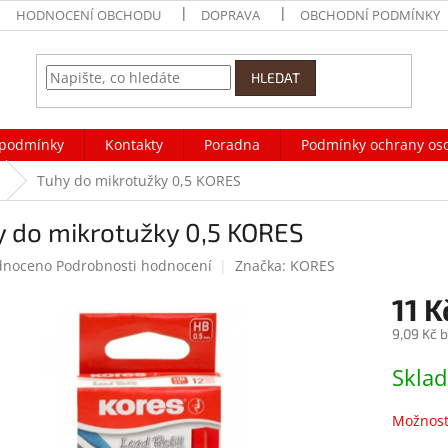
HODNOCENÍ OBCHODU
DOPRAVA
OBCHODNÍ PODMÍNKY
HLEDAT
podmínky
Kontakty
Poradna
Podmínky ochrany os
Tuhy do mikrotužky 0,5 KORES
y do mikrotužky 0,5 KORES
né
dnoceno
Podrobnosti hodnocení
Značka:
KORES
ení
11 K
tu
9,09 Kč 
Měrná
Skla
cena:
ek.
Možnost