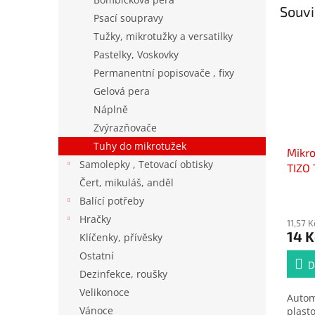
Souvi
Psací soupravy
Tužky, mikrotužky a versatilky
Pastelky, Voskovky
Permanentní popisovače , fixy
Gelová pera
Náplně
Zvýrazňovače
Tuhy do mikrotužek
Mikro
Samolepky , Tetovací obtisky
TIZO
Čert, mikuláš, anděl
Balící potřeby
Hračky
11,57 
14 K
Klíčenky, přívěsky
Ostatní
D
Dezinfekce, roušky
Velikonoce
Autom
Vánoce
plast