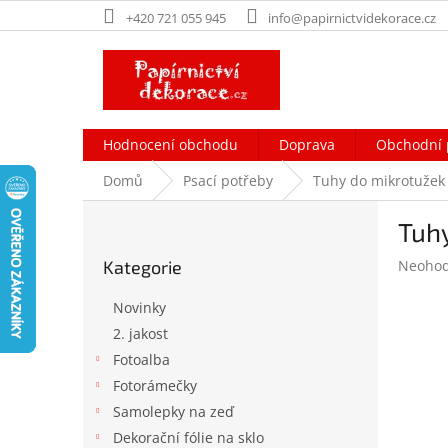
Přejít
+420 721 055 945
info@papirnictvidekorace.cz
na
obsah
Hodnocení obchodu
Doprava
Obchodní 
Domů
Psací potřeby
Tuhy do mikrotužek
P
Tuh
o
Přeskočit
s
Průměr
Kategorie
Neoho
kategorie
t
hodnoc
r
produk
Novinky
a
je
2. jakost
n
0,0
Fotoalba
z
n
5
í
Fotorámečky
hvězdič
p
Samolepky na zeď
a
Dekorační fólie na sklo