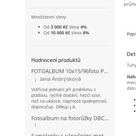
prům
Množstevní slevy
Od
3 000 Kč
sleva
4%
Od
10 000 Kč
sleva
8%
Popi
Det
Hodnocení produktů
Tuhy
FOTOALBUM 10x15/96foto PP-4696 MIX
Náh
Jana Andrýsková
|
Hodnocení produktu je 5 z 5 hvězdiček.
mec
dél
Vstřícné jednání při problému s
platbou, rychlé dodání, hezčí vzor,
než na ukázce, naprostá spokojenost,
doporučuji. Děkuji J.A.
Fotoalbum na fotorůžky DBCL-30 Homage 2
|
Hodnocení produktu je 5 z 5 hvězdiček.
Samolepky s vánočními motivy 8 x 14,5 cm 10724