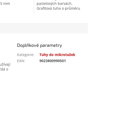
,5 mm
pastelových barvách.
Grafitová tuha o průměru
0.5 mm
Doplňkové parametry
Kategorie
:
Tuhy do mikrotužek
EAN
:
9023800990501
užívají
ždá o