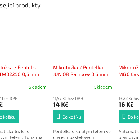
sející produkty
tužka / Pentelka
Mikrotužka / Pentelka
Mikrotuž
 TM02250 0,5 mm
JUNIOR Rainbow 0.5 mm
M&G Easy
(4 barvy těla)
Skladem
Skladem
Kč bez DPH
11,57 Kč bez DPH
13,22 Kč b
č
14 Kč
16 Kč
o košíku
Do košíku
Do ko
atická tužka s
Pentelka s kulatým tělem ve
Automatic
ovým tělem. Tuha má
čtyřech pastelových
plastovým