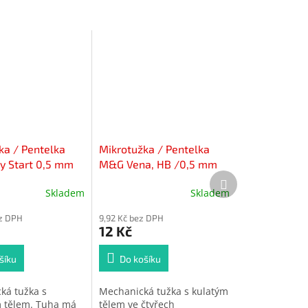
ka / Pentelka
Mikrotužka / Pentelka
 Start 0,5 mm
M&G Vena, HB /0,5 mm
Další
(4 barvy)
produkt
Skladem
Skladem
ez DPH
9,92 Kč bez DPH
12 Kč
šíku
Do košíku
ká tužka s
Mechanická tužka s kulatým
 tělem. Tuha má
tělem ve čtyřech