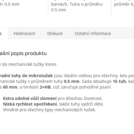
ěr 0,5 mm
barvách. Tuha o průměru
průměr 0
0.5 mm
s
Hodnocení
Diskuze
Ostatní informace
ailní popis produktu
 do mechanické tužky Kores
radní tuhy do mikrotužek
jsou ideální volbou pro všechny, kdo po
hanické tužky s průměrem tuhy
0,5 mm
. Sada obsahuje
15 tuh
, ka
ce
60 mm
, a tvrdosti
2=HB
, což zaručuje pohodlné psaní.
Extra odolné vůči zlomení
pro dlouhou životnost.
Nízká rychlost opotřebení
, takže tuhy vydrží déle.
Vhodné pro všechny typy mechanických tužek.