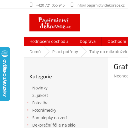
Přejít
+420 721 055 945
info@papirnictvidekorace.cz
na
obsah
Hodnocení obchodu
Doprava
Obchodní 
Domů
Psací potřeby
Tuhy do mikrotužek
P
Graf
o
Přeskočit
s
Průměr
Kategorie
Neoho
kategorie
t
hodnoc
r
produk
Novinky
a
je
2. jakost
n
0,0
Fotoalba
z
n
5
í
Fotorámečky
hvězdič
p
Samolepky na zeď
a
Dekorační fólie na sklo