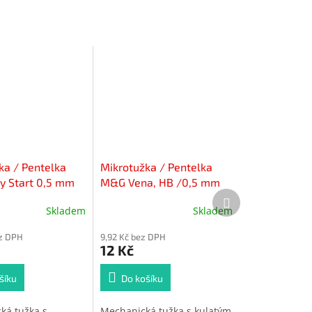
ka / Pentelka
Mikrotužka / Pentelka
 Start 0,5 mm
M&G Vena, HB /0,5 mm
Další
(4 barvy)
produkt
Skladem
Skladem
ez DPH
9,92 Kč bez DPH
12 Kč
šíku
Do košíku
ká tužka s
Mechanická tužka s kulatým