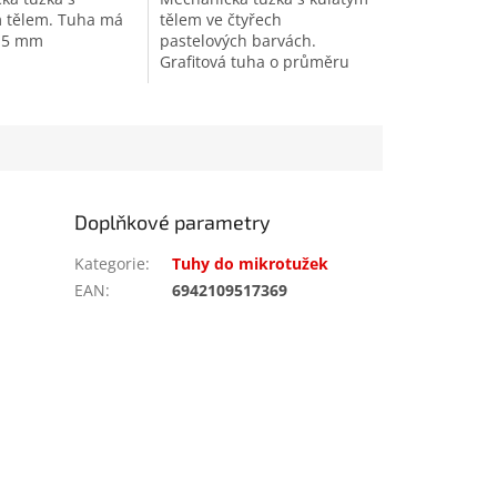
 tělem. Tuha má
tělem ve čtyřech
,5 mm
pastelových barvách.
Grafitová tuha o průměru
0.5 mm
Doplňkové parametry
Kategorie
:
Tuhy do mikrotužek
EAN
:
6942109517369