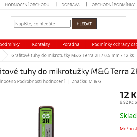
HODNOCENÍ OBCHODU
DOPRAVA
OBCHODNÍ PODMÍNKY
HLEDAT
podmínky
Kontakty
Poradna
Podmínky ochrany os
Grafitové tuhy do mikrotužky M&G Terra 2H / 0,5 mm / 12 ks
itové tuhy do mikrotužky M&G Terra 2H
né
dnoceno
Podrobnosti hodnocení
Značka:
M & G
ení
12 K
tu
9,92 Kč 
Měrná
Skla
cena:
ek.
Možnost