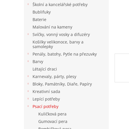
n
Školní a kancelářské potřeby
e
Bublifuky
l
Baterie
Malování na kameny
Svíčky, vonný vosky a difuzéry
Košilky velikonoce, barvy a
samolepky
Penály, batohy, Pytle na přezuvky
Barvy
Létající draci
Karnevaly, párty, plesy
Bloky, Památníky, Diaře, Papíry
Kreativní sada
Lepící potřeby
Psací potřeby
Kuličková pera
Gumovací pera
Bombičková pera