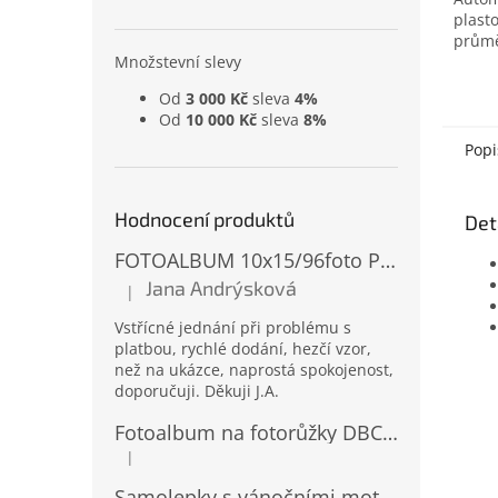
plast
prům
Množstevní slevy
Od
3 000 Kč
sleva
4%
Od
10 000 Kč
sleva
8%
Popi
Hodnocení produktů
Det
FOTOALBUM 10x15/96foto PP-4696 MIX
Jana Andrýsková
|
Hodnocení produktu je 5 z 5 hvězdiček.
Vstřícné jednání při problému s
platbou, rychlé dodání, hezčí vzor,
než na ukázce, naprostá spokojenost,
doporučuji. Děkuji J.A.
Fotoalbum na fotorůžky DBCL-30 Homage 2
|
Hodnocení produktu je 5 z 5 hvězdiček.
Samolepky s vánočními motivy 8 x 14,5 cm 10724