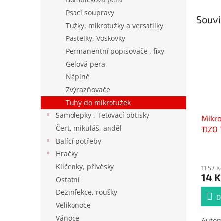
Psací soupravy
Souvi
Tužky, mikrotužky a versatilky
Pastelky, Voskovky
Permanentní popisovače , fixy
Gelová pera
Náplně
Zvýrazňovače
Tuhy do mikrotužek
Samolepky , Tetovací obtisky
Mikro
Čert, mikuláš, anděl
TIZO
Balící potřeby
Hračky
Klíčenky, přívěsky
11,57 
14 K
Ostatní
Dezinfekce, roušky
D
Velikonoce
Vánoce
Autom