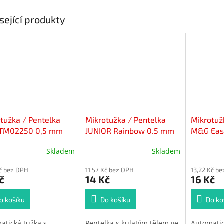
sející produkty
tužka / Pentelka
Mikrotužka / Pentelka
Mikrotuž
 TM02250 0,5 mm
JUNIOR Rainbow 0.5 mm
M&G Easy
(4 barvy těla)
Skladem
Skladem
Kč bez DPH
11,57 Kč bez DPH
13,22 Kč b
č
14 Kč
16 Kč
o košíku
Do košíku
Do ko
atická tužka s
Pentelka s kulatým tělem ve
Automatic