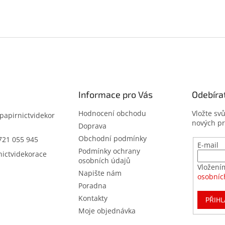
Informace pro Vás
Odebíra
Hodnocení obchodu
Vložte sv
papirnictvidekor
nových p
z
Doprava
Obchodní podmínky
721 055 945
E-mail
Podmínky ochrany
nictvidekorace
osobních údajů
Vložení
Napište nám
osobníc
Poradna
Kontakty
PŘIHL
Moje objednávka