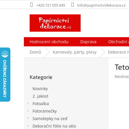
Přejít
+420 721 055 945
info@papirnictvidekorace.cz
na
obsah
Hodnocení obchodu
Doprava
Obchodní 
Domů
Karnevaly, párty, plesy
Dekorace n
P
Teto
o
Přeskočit
s
Průměr
Kategorie
Neoho
kategorie
t
hodnoc
r
produk
Novinky
a
je
2. jakost
n
0,0
Fotoalba
z
n
5
í
Fotorámečky
hvězdič
p
Samolepky na zeď
a
Dekorační fólie na sklo