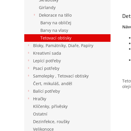
Girlandy
Dekorace na tělo
Det
Barvy na obličej
Náv
Barvy na vlasy
Tetovací obtisky
Bloky, Památníky, Diaře, Papíry
Kreativní sada
Lepící potřeby
Psací potřeby
Samolepky , Tetovací obtisky
Teto
Čert, mikuláš, anděl
olej
Balící potřeby
Hračky
Klíčenky, přívěsky
Ostatní
Dezinfekce, roušky
Velikonoce