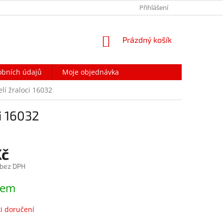
PODMÍNKY OCHRANY OSOBNÍCH ÚDAJŮ
Přihlášení
NAPIŠTE NÁM
NÁKUPNÍ
Prázdný košík
KOŠÍK
obních údajů
Moje objednávka
elí žraloci 16032
i 16032
Kč
 bez DPH
dem
i doručení