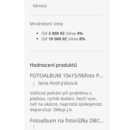
Vánoce
Množstevní slevy
Od
3 000 Kč
sleva
4%
Od
10 000 Kč
sleva
8%
Hodnocení produktů
FOTOALBUM 10x15/96foto PP-4696 MIX
Jana Andrýsková
|
Hodnocení produktu je 5 z 5 hvězdiček.
Vstřícné jednání při problému s
platbou, rychlé dodání, hezčí vzor,
než na ukázce, naprostá spokojenost,
doporučuji. Děkuji J.A.
Fotoalbum na fotorůžky DBCL-30 Homage 2
|
Hodnocení produktu je 5 z 5 hvězdiček.