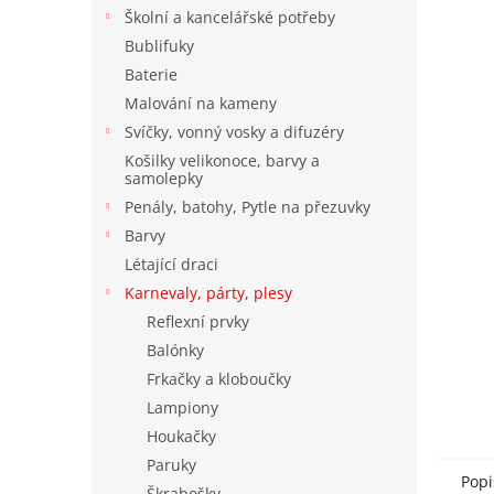
n
Školní a kancelářské potřeby
e
Bublifuky
l
Baterie
Malování na kameny
Svíčky, vonný vosky a difuzéry
Košilky velikonoce, barvy a
samolepky
Penály, batohy, Pytle na přezuvky
Barvy
Létající draci
Karnevaly, párty, plesy
Reflexní prvky
Balónky
Frkačky a kloboučky
Lampiony
Houkačky
Paruky
Popi
Škrabošky