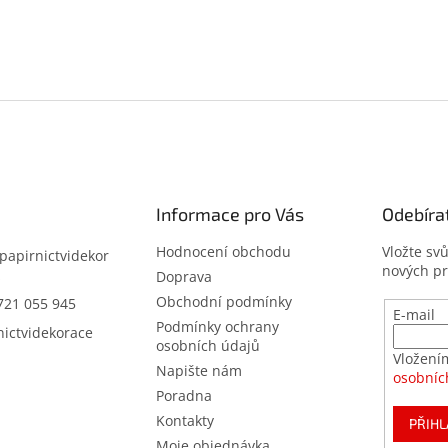
Informace pro Vás
Odebíra
Hodnocení obchodu
Vložte sv
papirnictvidekor
nových p
z
Doprava
Obchodní podmínky
721 055 945
E-mail
Podmínky ochrany
nictvidekorace
osobních údajů
Vložení
Napište nám
osobníc
Poradna
Kontakty
PŘIHL
Moje objednávka