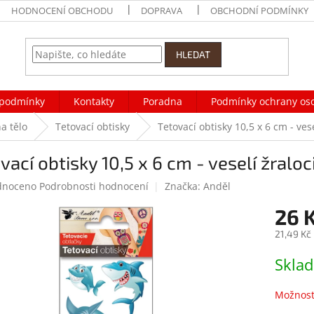
HODNOCENÍ OBCHODU
DOPRAVA
OBCHODNÍ PODMÍNKY
HLEDAT
podmínky
Kontakty
Poradna
Podmínky ochrany os
a tělo
Tetovací obtisky
Tetovací obtisky 10,5 x 6 cm - ves
vací obtisky 10,5 x 6 cm - veselí žraloc
né
dnoceno
Podrobnosti hodnocení
Značka:
Anděl
ení
26 
tu
21,49 Kč
Měrná
Skla
cena:
ek.
Možnost