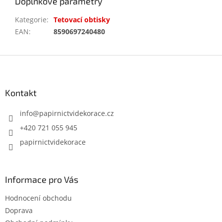
Doplňkové parametry
Kategorie
:
Tetovací obtisky
EAN
:
8590697240480
Z
á
p
a
Kontakt
t
í
info
@
papirnictvidekorace.cz
+420 721 055 945
papirnictvidekorace
Informace pro Vás
Hodnocení obchodu
Doprava