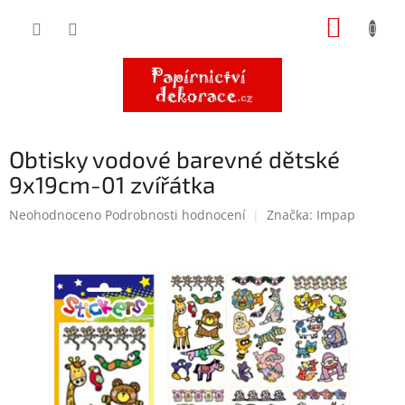
Přejít
NÁKUP
na
obsah
KOŠÍK
Obtisky vodové barevné dětské
9x19cm-01 zvířátka
Průměrné
Neohodnoceno
Podrobnosti hodnocení
Značka:
Impap
hodnocení
produktu
je
0,0
z
5
hvězdiček.