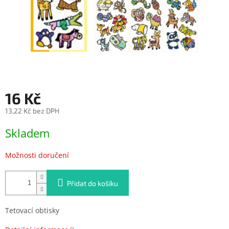
16 Kč
13,22 Kč bez DPH
Měrná
Skladem
cena:
Možnosti doručení
Přidat do košíku
Tetovací obtisky