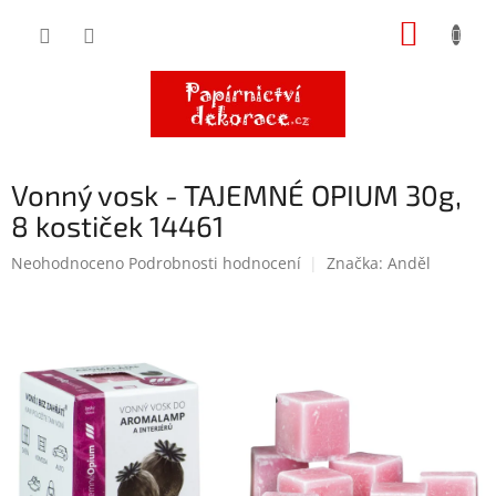
Přejít
NÁKUP
na
obsah
KOŠÍK
Vonný vosk - TAJEMNÉ OPIUM 30g,
8 kostiček 14461
Průměrné
Neohodnoceno
Podrobnosti hodnocení
Značka:
Anděl
hodnocení
produktu
je
0,0
z
5
hvězdiček.