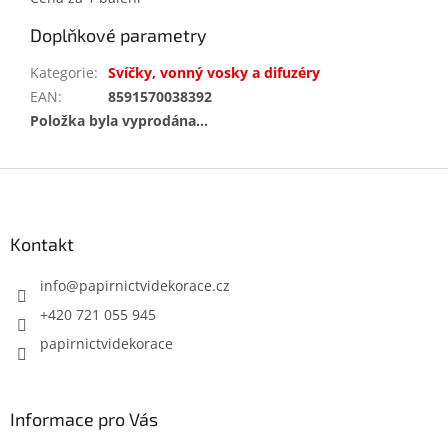
Doplňkové parametry
Kategorie
:
Svíčky, vonný vosky a difuzéry
EAN
:
8591570038392
Položka byla vyprodána…
Z
á
p
a
Kontakt
t
í
info
@
papirnictvidekorace.cz
+420 721 055 945
papirnictvidekorace
Informace pro Vás