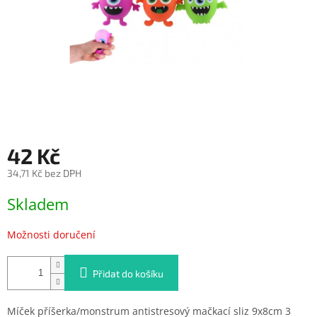
42 Kč
34,71 Kč bez DPH
Měrná
Skladem
cena:
Možnosti doručení
Přidat do košíku
Míček příšerka/monstrum antistresový mačkací sliz 9x8cm 3