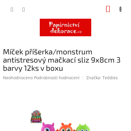
Přejít
NÁKUP
na
obsah
KOŠÍK
Míček příšerka/monstrum
antistresový mačkací sliz 9x8cm 3
barvy 12ks v boxu
Průměrné
Neohodnoceno
Podrobnosti hodnocení
Značka:
Teddies
hodnocení
produktu
je
0,0
z
5
hvězdiček.