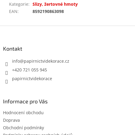
Kategorie
:
Slizy, žertovné hmoty
EAN
:
8592190863098
Z
á
p
a
Kontakt
t
í
info
@
papirnictvidekorace.cz
+420 721 055 945
papirnictvidekorace
Informace pro Vás
Hodnocení obchodu
Doprava
Obchodní podmínky