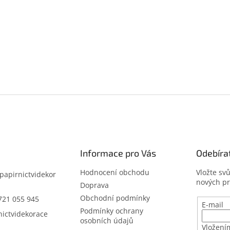
Informace pro Vás
Odebíra
Hodnocení obchodu
Vložte sv
papirnictvidekor
nových p
z
Doprava
Obchodní podmínky
721 055 945
E-mail
Podmínky ochrany
nictvidekorace
osobních údajů
Vložení