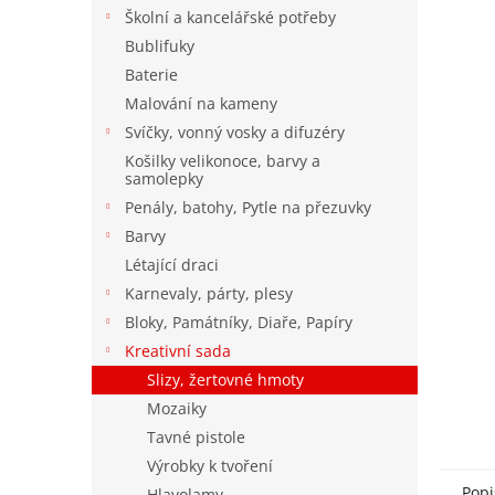
n
Školní a kancelářské potřeby
e
Bublifuky
l
Baterie
Malování na kameny
Svíčky, vonný vosky a difuzéry
Košilky velikonoce, barvy a
samolepky
Penály, batohy, Pytle na přezuvky
Barvy
Létající draci
Karnevaly, párty, plesy
Bloky, Památníky, Diaře, Papíry
Kreativní sada
Slizy, žertovné hmoty
Mozaiky
Tavné pistole
Výrobky k tvoření
Popi
Hlavolamy