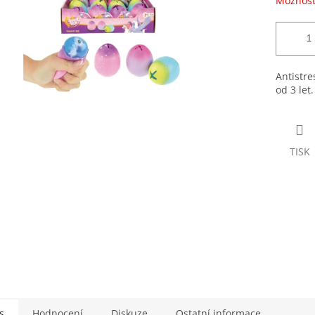
Možnost
Antistr
od 3 let.
TISK
s
Hodnocení
Diskuze
Ostatní informace