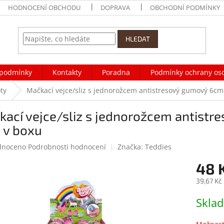
HODNOCENÍ OBCHODU
DOPRAVA
OBCHODNÍ PODMÍNKY
HLEDAT
podmínky
Kontakty
Poradna
Podmínky ochrany os
ty
Mačkací vejce/sliz s jednorožcem antistresový gumový 6cm
ací vejce/sliz s jednorožcem antist
 v boxu
né
dnoceno
Podrobnosti hodnocení
Značka:
Teddies
ení
48 
tu
39,67 Kč
Měrná
Skla
cena:
ek.