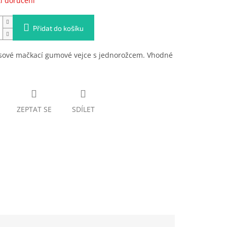
i doručení
Přidat do košíku
esové mačkací gumové vejce s jednorožcem. Vhodné
ZEPTAT SE
SDÍLET