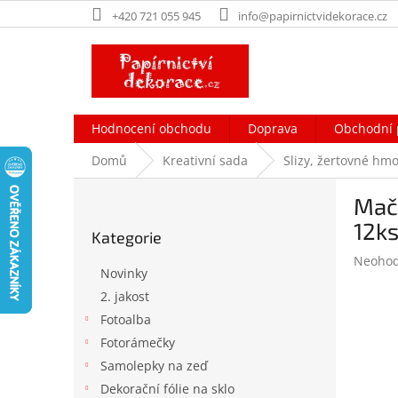
Přejít
+420 721 055 945
info@papirnictvidekorace.cz
na
obsah
Hodnocení obchodu
Doprava
Obchodní 
Domů
Kreativní sada
Slizy, žertovné hmo
P
Mačk
o
Přeskočit
s
12ks
Kategorie
kategorie
t
Průměr
Neoho
r
Novinky
hodnoc
a
produk
2. jakost
n
je
Fotoalba
n
0,0
í
Fotorámečky
z
p
5
Samolepky na zeď
hvězdič
a
Dekorační fólie na sklo