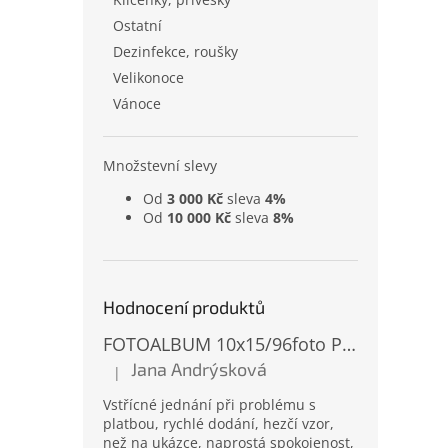
Ostatní
Dezinfekce, roušky
Velikonoce
Vánoce
Množstevní slevy
Od
3 000 Kč
sleva
4%
Od
10 000 Kč
sleva
8%
Hodnocení produktů
FOTOALBUM 10x15/96foto PP-4696 MIX
Jana Andrýsková
|
Hodnocení produktu je 5 z 5 hvězdiček.
Vstřícné jednání při problému s
platbou, rychlé dodání, hezčí vzor,
než na ukázce, naprostá spokojenost,