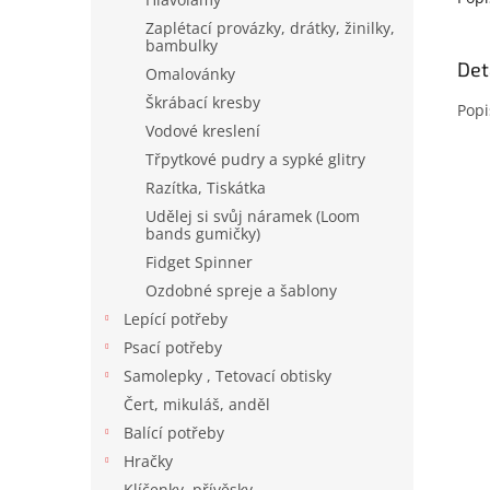
Zaplétací provázky, drátky, žinilky,
bambulky
Det
Omalovánky
Škrábací kresby
Popi
Vodové kreslení
Třpytkové pudry a sypké glitry
Razítka, Tiskátka
Udělej si svůj náramek (Loom
bands gumičky)
Fidget Spinner
Ozdobné spreje a šablony
Lepící potřeby
Psací potřeby
Samolepky , Tetovací obtisky
Čert, mikuláš, anděl
Balící potřeby
Hračky
Klíčenky, přívěsky