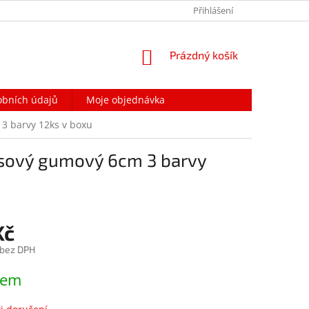
PODMÍNKY OCHRANY OSOBNÍCH ÚDAJŮ
Přihlášení
NAPIŠTE NÁM
NÁKUPNÍ
Prázdný košík
KOŠÍK
obních údajů
Moje objednávka
 3 barvy 12ks v boxu
resový gumový 6cm 3 barvy
Kč
 bez DPH
dem