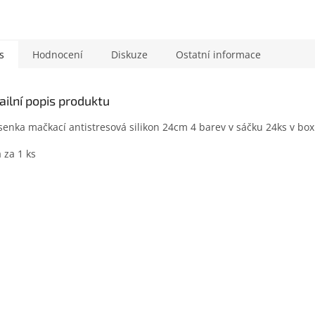
s
Hodnocení
Diskuze
Ostatní informace
ailní popis produktu
enka mačkací antistresová silikon 24cm 4 barev v sáčku 24ks v bo
 za 1 ks