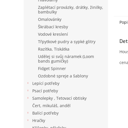
Zaplétací provázky, drátky, žinilky,
bambulky
Omalovánky
Popi
Škrábací kresby
Vodové kreslení
Det
Třpytkové pudry a sypké glitry
Razítka, Tiskátka
Hous
Udělej si svůj náramek (Loom
bands gumičky)
cena
Fidget Spinner
Ozdobné spreje a šablony
Lepící potřeby
Psací potřeby
Samolepky , Tetovací obtisky
Čert, mikuláš, anděl
Balící potřeby
Hračky
Klíčenky, přívěsky