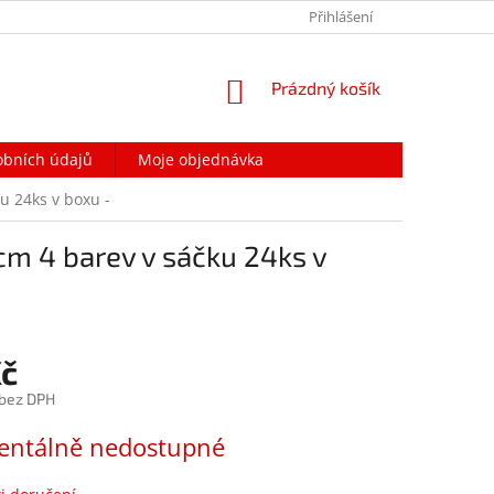
PODMÍNKY OCHRANY OSOBNÍCH ÚDAJŮ
Přihlášení
NAPIŠTE NÁM
NÁKUPNÍ
Prázdný košík
KOŠÍK
obních údajů
Moje objednávka
u 24ks v boxu -
cm 4 barev v sáčku 24ks v
Kč
 bez DPH
ntálně nedostupné