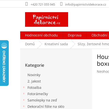
Přejít
+420 721 055 945
info@papirnictvidekorace.cz
na
obsah
Hodnocení obchodu
Doprava
Obchodní 
Domů
Kreativní sada
Slizy, žertovné hmo
P
Hous
o
Přeskočit
s
box
Kategorie
kategorie
t
Průměr
Neoho
r
Novinky
hodnoc
a
produk
2. jakost
n
je
Fotoalba
n
0,0
í
Fotorámečky
z
p
5
Samolepky na zeď
hvězdič
a
Dekorační fólie na sklo