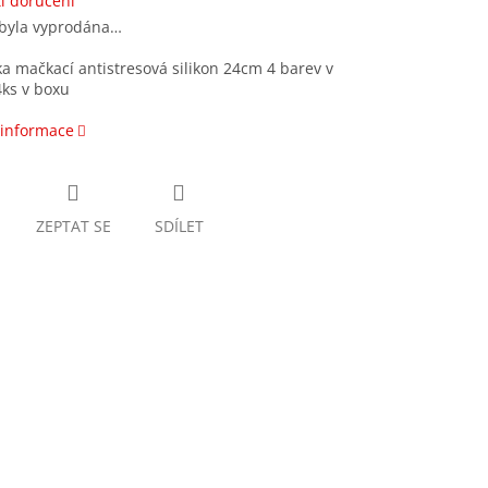
i doručení
 byla vyprodána…
 mačkací antistresová silikon 24cm 4 barev v
ks v boxu
 informace
ZEPTAT SE
SDÍLET