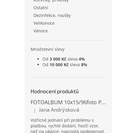
Ostatní
Dezinfekce, roušky
Velikonoce
Vánoce
Množstevní slevy
Od
3 000 Kč
sleva
4%
Od
10 000 Kč
sleva
8%
Hodnocení produktů
FOTOALBUM 10x15/96foto PP-4696 MIX
Jana Andrýsková
|
Hodnocení produktu je 5 z 5 hvězdiček.
Vstřícné jednání při problému s
platbou, rychlé dodání, hezčí vzor,
než na ukázce, naprostá spokojenost,