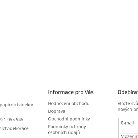
Informace pro Vás
Odebíra
Hodnocení obchodu
Vložte sv
papirnictvidekor
nových p
z
Doprava
Obchodní podmínky
721 055 945
E-mail
Podmínky ochrany
nictvidekorace
osobních údajů
Vložení