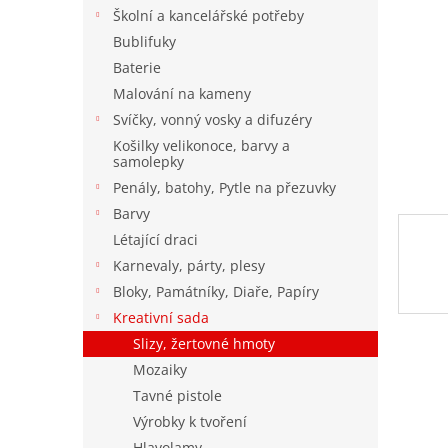
n
Školní a kancelářské potřeby
e
Bublifuky
l
Baterie
Malování na kameny
Svíčky, vonný vosky a difuzéry
Košilky velikonoce, barvy a
samolepky
Penály, batohy, Pytle na přezuvky
Barvy
Létající draci
Karnevaly, párty, plesy
Bloky, Památníky, Diaře, Papíry
Kreativní sada
Slizy, žertovné hmoty
Mozaiky
Tavné pistole
Výrobky k tvoření
Hlavolamy