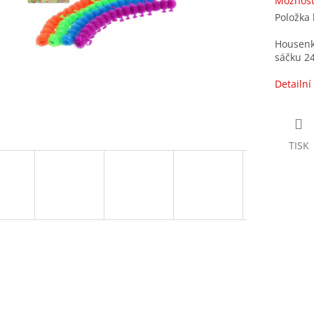
Možnost
Položka
Housenka
sáčku 24
Detailní
TISK