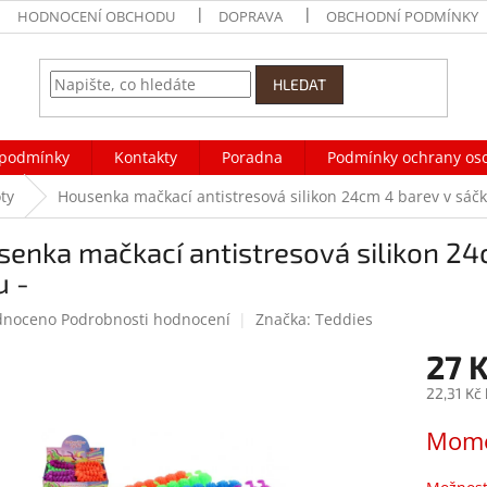
HODNOCENÍ OBCHODU
DOPRAVA
OBCHODNÍ PODMÍNKY
HLEDAT
podmínky
Kontakty
Poradna
Podmínky ochrany os
ty
Housenka mačkací antistresová silikon 24cm 4 barev v sáčk
enka mačkací antistresová silikon 24
u -
né
dnoceno
Podrobnosti hodnocení
Značka:
Teddies
ení
27 
tu
22,31 Kč
Měrná
Mome
cena:
ek.