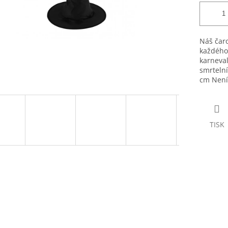
Náš čaro
každého,
karneval
smrtelní
cm Není
TISK