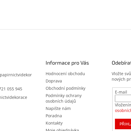
Informace pro Vás
Odebíra
Hodnocení obchodu
Vložte sv
papirnictvidekor
nových p
z
Doprava
Obchodní podmínky
721 055 945
E-mail
Podmínky ochrany
nictvidekorace
osobních údajů
Vložení
Napište nám
osobníc
Poradna
Kontakty
PŘIHL
Moje objednávka