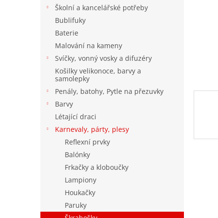
n
Školní a kancelářské potřeby
e
Bublifuky
l
Baterie
Malování na kameny
Svíčky, vonný vosky a difuzéry
Košilky velikonoce, barvy a
samolepky
Penály, batohy, Pytle na přezuvky
Barvy
Létající draci
Karnevaly, párty, plesy
Reflexní prvky
Balónky
Frkačky a kloboučky
Lampiony
Houkačky
Paruky
Škrabošky