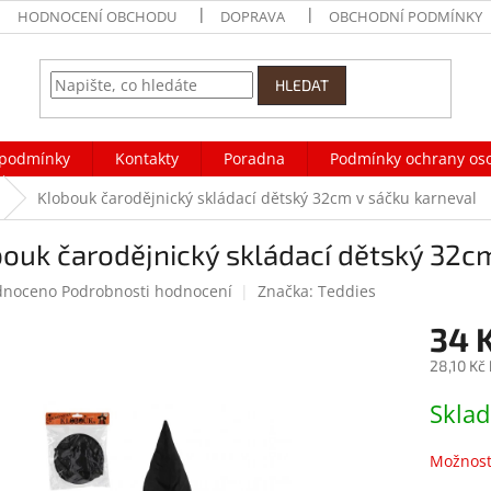
HODNOCENÍ OBCHODU
DOPRAVA
OBCHODNÍ PODMÍNKY
HLEDAT
podmínky
Kontakty
Poradna
Podmínky ochrany os
Klobouk čarodějnický skládací dětský 32cm v sáčku karneval
ouk čarodějnický skládací dětský 32c
né
dnoceno
Podrobnosti hodnocení
Značka:
Teddies
ení
34 
tu
28,10 Kč
Měrná
Skla
cena:
ek.
Možnost