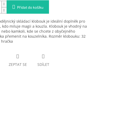
Přidat do košíku
dějnický skládací klobouk je ideální doplněk pro
 kdo miluje magii a kouzla. Klobouk je vhodný na
 nebo kamkoli, kde se chcete z obyčejného
ka přemenit na kouzelníka. Rozměr klobouku: 32
 hračka
ZEPTAT SE
SDÍLET