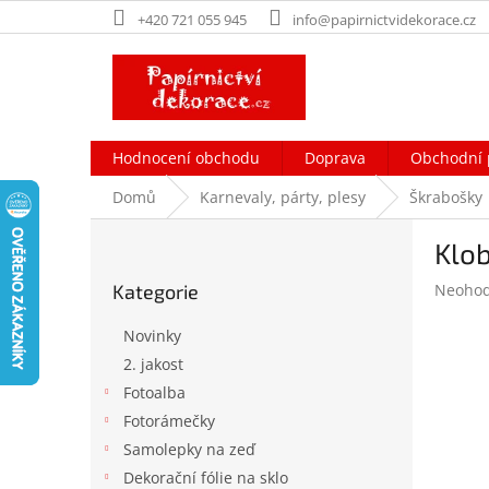
Přejít
+420 721 055 945
info@papirnictvidekorace.cz
na
obsah
Hodnocení obchodu
Doprava
Obchodní 
Domů
Karnevaly, párty, plesy
Škrabošky
P
Klob
o
Přeskočit
s
Průměr
Kategorie
Neoho
kategorie
t
hodnoc
r
produk
Novinky
a
je
2. jakost
n
0,0
Fotoalba
z
n
5
í
Fotorámečky
hvězdič
p
Samolepky na zeď
a
Dekorační fólie na sklo