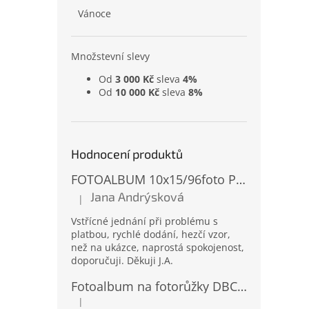
Vánoce
Množstevní slevy
Od
3 000 Kč
sleva
4%
Od
10 000 Kč
sleva
8%
Hodnocení produktů
FOTOALBUM 10x15/96foto PP-4696 MIX
Jana Andrýsková
|
Hodnocení produktu je 5 z 5 hvězdiček.
Vstřícné jednání při problému s
platbou, rychlé dodání, hezčí vzor,
než na ukázce, naprostá spokojenost,
doporučuji. Děkuji J.A.
Fotoalbum na fotorůžky DBCL-30 Homage 2
|
Hodnocení produktu je 5 z 5 hvězdiček.