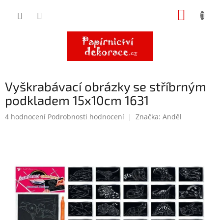
Přejít
NÁKUP
na
obsah
KOŠÍK
Vyškrabávací obrázky se stříbrným
podkladem 15x10cm 1631
Průměrné
4 hodnocení
Podrobnosti hodnocení
Značka:
Anděl
hodnocení
produktu
je
4,3
z
5
hvězdiček.