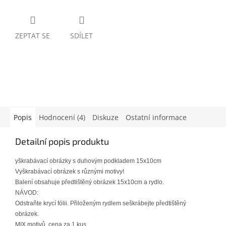
ZEPTAT SE
SDÍLET
Popis
Hodnocení (4)
Diskuze
Ostatní informace
Detailní popis produktu
yškrabávací obrázky s duhovým podkladem 15x10cm
Vyškrabávací obrázek s různými motivy!
Balení obsahuje předtištěný obrázek 15x10cm a rydlo.
NÁVOD:
Odstraňte krycí fólii. Přiloženým rydlem seškrábejte předtištěný
obrázek.
MIX motivů, cena za 1 kus.