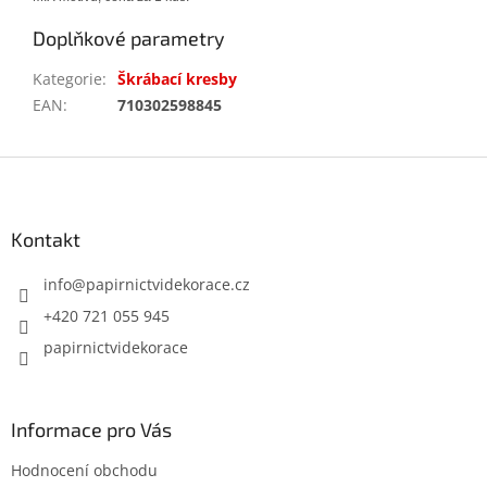
Doplňkové parametry
Kategorie
:
Škrábací kresby
EAN
:
710302598845
Z
á
p
a
Kontakt
t
í
info
@
papirnictvidekorace.cz
+420 721 055 945
papirnictvidekorace
Informace pro Vás
Hodnocení obchodu