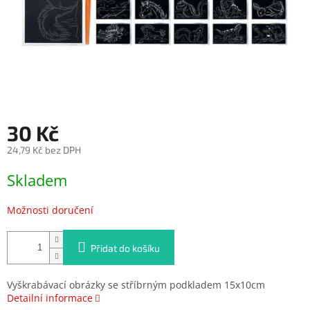
30 Kč
24,79 Kč bez DPH
Měrná
Skladem
cena:
Možnosti doručení
Přidat do košíku
Vyškrabávací obrázky se stříbrným podkladem 15x10cm
Detailní informace