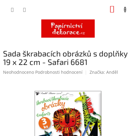
Přejít
NÁKUP
na
obsah
KOŠÍK
Sada škrabacích obrázků s doplňky
19 x 22 cm - Safari 6681
Průměrné
Neohodnoceno
Podrobnosti hodnocení
Značka:
Anděl
hodnocení
produktu
je
0,0
z
5
hvězdiček.