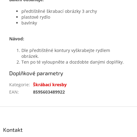
předtištěné škrabací obrázky 3 archy
plastové rydlo
bavlnky
Návod:
Dle předtištěné kontury vyškrabejte rydlem
obrázek.
Ten po té vyloupněte a dozdobte danými doplňky.
Doplňkové parametry
Kategorie
:
Škrábací kresby
EAN
:
8595603489922
Z
á
p
a
Kontakt
t