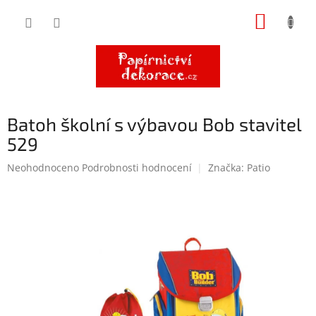
Přejít
NÁKUP
na
obsah
KOŠÍK
Batoh školní s výbavou Bob stavitel
529
Průměrné
Neohodnoceno
Podrobnosti hodnocení
Značka:
Patio
hodnocení
produktu
je
0,0
z
5
hvězdiček.