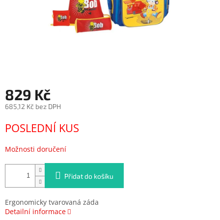
829 Kč
685,12 Kč bez DPH
Měrná
POSLEDNÍ KUS
cena:
Možnosti doručení
Přidat do košíku
Ergonomicky tvarovaná záda
Detailní informace