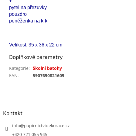
+
pytel na přezuvky
pouzdro
peněženka na krk
Velikost: 35 x 36 x 22 cm
Doplňkové parametry
Kategorie
:
Školní batohy
EAN
:
5907690821609
Z
á
p
a
Kontakt
t
í
info
@
papirnictvidekorace.cz
+420 721 055 945