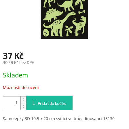
37 Kč
30,58 Kč bez DPH
Měrná
Skladem
cena:
Možnosti doručení
Přidat do košíku
Samolepky 3D 10,5 x 20 cm svítící ve tmě, dinosauři 15130