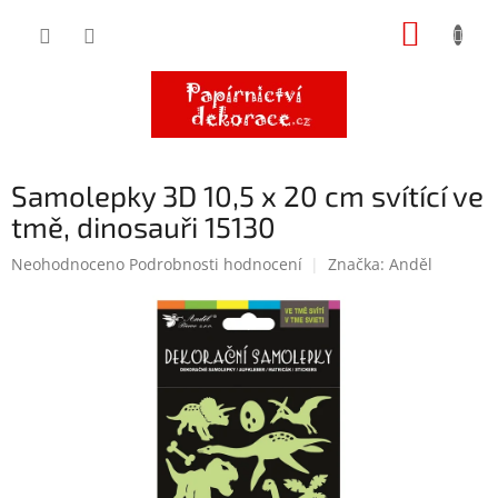
Přejít
NÁKUP
na
obsah
KOŠÍK
Samolepky 3D 10,5 x 20 cm svítící ve
tmě, dinosauři 15130
Průměrné
Neohodnoceno
Podrobnosti hodnocení
Značka:
Anděl
hodnocení
produktu
je
0,0
z
5
hvězdiček.