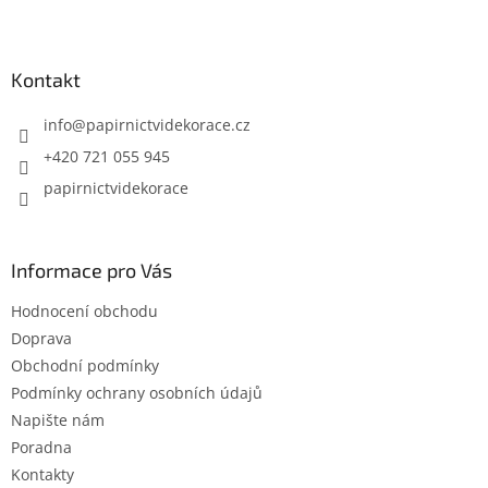
Z
á
p
a
Kontakt
t
í
info
@
papirnictvidekorace.cz
+420 721 055 945
papirnictvidekorace
Informace pro Vás
Hodnocení obchodu
Doprava
Obchodní podmínky
Podmínky ochrany osobních údajů
Napište nám
Poradna
Kontakty