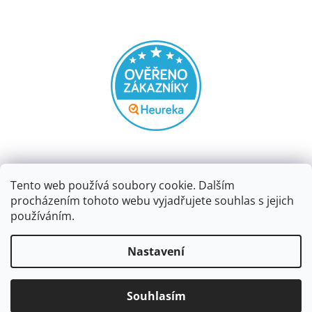
Tento web používá soubory cookie. Dalším
procházením tohoto webu vyjadřujete souhlas s jejich
používáním.
Vytvořil Shoptet
Nastavení
Copyright 2026
Papírnictví dekorace
. Všechna práva
Souhlasím
vyhrazena.