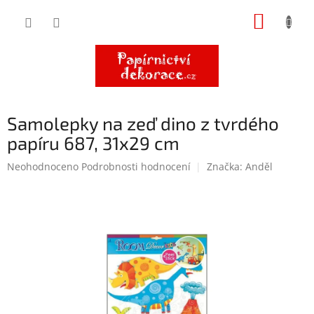
Přejít
NÁKUP
na
obsah
KOŠÍK
Samolepky na zeď dino z tvrdého
papíru 687, 31x29 cm
Průměrné
Neohodnoceno
Podrobnosti hodnocení
Značka:
Anděl
hodnocení
produktu
je
0,0
z
5
hvězdiček.