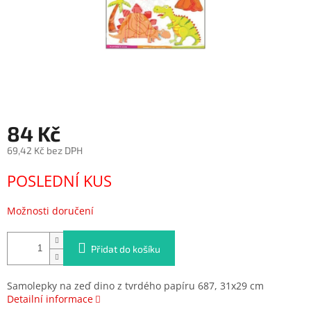
84 Kč
69,42 Kč bez DPH
Měrná
POSLEDNÍ KUS
cena:
Možnosti doručení
Přidat do košíku
Samolepky na zeď dino z tvrdého papíru 687, 31x29 cm
Detailní informace