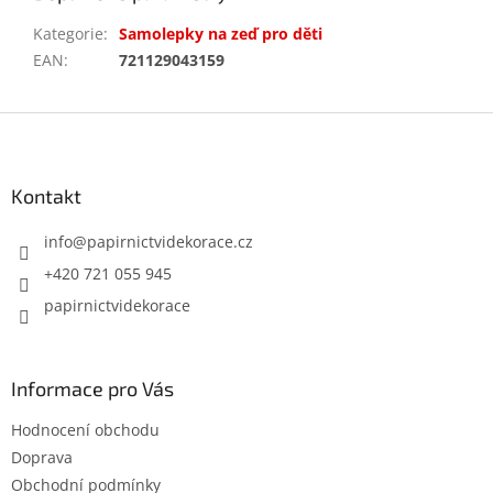
Kategorie
:
Samolepky na zeď pro děti
EAN
:
721129043159
Z
á
p
a
Kontakt
t
í
info
@
papirnictvidekorace.cz
+420 721 055 945
papirnictvidekorace
Informace pro Vás
Hodnocení obchodu
Doprava
Obchodní podmínky