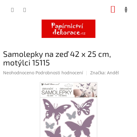
Přejít
NÁKUP
na
obsah
KOŠÍK
Samolepky na zeď 42 x 25 cm,
motýlci 15115
Průměrné
Neohodnoceno
Podrobnosti hodnocení
Značka:
Anděl
hodnocení
produktu
je
0,0
z
5
hvězdiček.