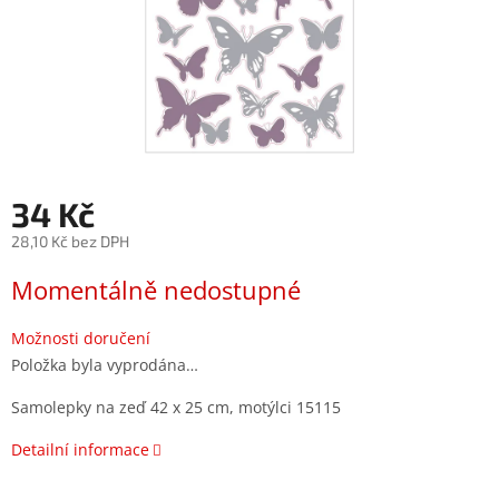
34 Kč
28,10 Kč bez DPH
Měrná
Momentálně nedostupné
cena:
Možnosti doručení
Položka byla vyprodána…
Samolepky na zeď 42 x 25 cm, motýlci 15115
Detailní informace