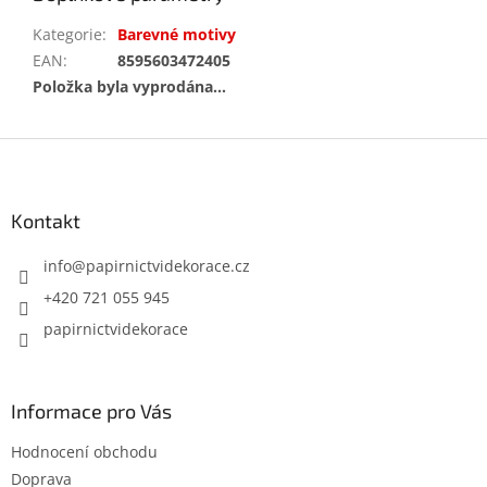
Kategorie
:
Barevné motivy
EAN
:
8595603472405
Položka byla vyprodána…
Z
á
p
a
Kontakt
t
í
info
@
papirnictvidekorace.cz
+420 721 055 945
papirnictvidekorace
Informace pro Vás
Hodnocení obchodu
Doprava