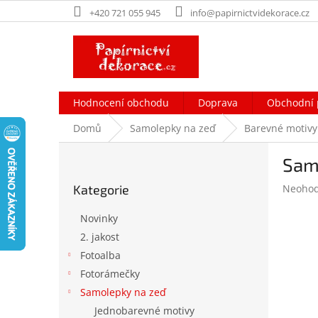
Přejít
+420 721 055 945
info@papirnictvidekorace.cz
na
obsah
Hodnocení obchodu
Doprava
Obchodní 
Domů
Samolepky na zeď
Barevné motivy
P
Sam
o
Přeskočit
s
Průměr
Kategorie
Neoho
kategorie
t
hodnoc
r
produk
Novinky
a
je
2. jakost
n
0,0
Fotoalba
z
n
5
í
Fotorámečky
hvězdič
p
Samolepky na zeď
a
Jednobarevné motivy