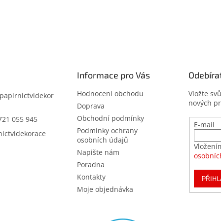
Informace pro Vás
Odebíra
Hodnocení obchodu
Vložte sv
papirnictvidekor
nových p
z
Doprava
Obchodní podmínky
721 055 945
E-mail
Podmínky ochrany
nictvidekorace
osobních údajů
Vložení
Napište nám
osobníc
Poradna
Kontakty
PŘIHL
Moje objednávka