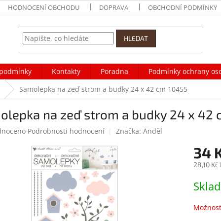
HODNOCENÍ OBCHODU
DOPRAVA
OBCHODNÍ PODMÍNKY
HLEDAT
podmínky
Kontakty
Poradna
Podmínky ochrany os
Samolepka na zeď strom a budky 24 x 42 cm 10455
olepka na zeď strom a budky 24 x 42 
né
dnoceno
Podrobnosti hodnocení
Značka:
Anděl
ení
34 
tu
28,10 Kč
Měrná
Skla
cena:
ek.
Možnost