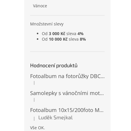
Vánoce
Množstevní slevy
Od
3 000 Kč
sleva
4%
Od
10 000 Kč
sleva
8%
Hodnocení produktů
Fotoalbum na fotorůžky DBCL-30 Homage 2
|
Hodnocení produktu je 5 z 5 hvězdiček.
Samolepky s vánočními motivy 8 x 14,5 cm 10724
|
Hodnocení produktu je 4 z 5 hvězdiček.
Fotoalbum 10x15/200foto MM-46200 Natur 2
Luděk Smejkal
|
Hodnocení produktu je 5 z 5 hvězdiček.
Vše OK.