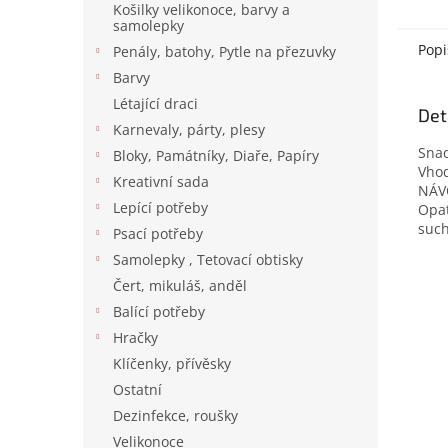
Košilky velikonoce, barvy a
samolepky
Popi
Penály, batohy, Pytle na přezuvky
Barvy
Létající draci
Det
Karnevaly, párty, plesy
Snad
Bloky, Památníky, Diaře, Papíry
Vhod
Kreativní sada
NÁV
Lepící potřeby
Opat
such
Psací potřeby
Samolepky , Tetovací obtisky
Čert, mikuláš, anděl
Balící potřeby
Hračky
Klíčenky, přívěsky
Ostatní
Dezinfekce, roušky
Velikonoce