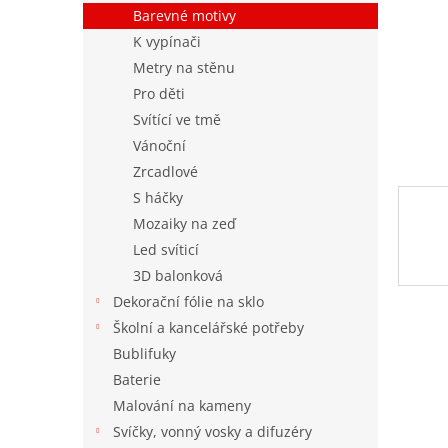
n
Barevné motivy
e
K vypínači
l
Metry na stěnu
Pro děti
Svítící ve tmě
Vánoční
Zrcadlové
S háčky
Mozaiky na zeď
Led svíticí
3D balonková
Dekorační fólie na sklo
Školní a kancelářské potřeby
Bublifuky
Baterie
Malování na kameny
Svíčky, vonný vosky a difuzéry