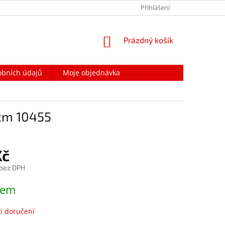
PODMÍNKY OCHRANY OSOBNÍCH ÚDAJŮ
Přihlášení
NAPIŠTE NÁM
NÁKUPNÍ
Prázdný košík
KOŠÍK
obních údajů
Moje objednávka
cm 10455
Kč
 bez DPH
dem
i doručení