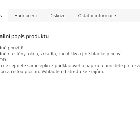
s
Hodnocení
Diskuze
Ostatní informace
ailní popis produktu
né použití!
né na stěny, okna, zrcadla, kachličky a jiné hladké plochy!
OD:
rně sejměte samolepku z podkladového papíru a umístěte ji na zv
ou a čistou plochu. Vyhlaďte od středu ke krajům.