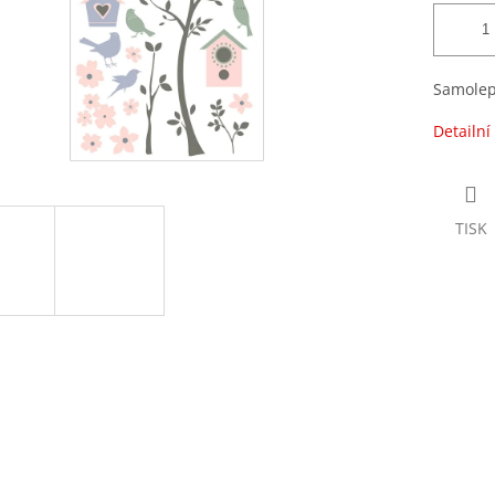
Samolep
Detailní
TISK