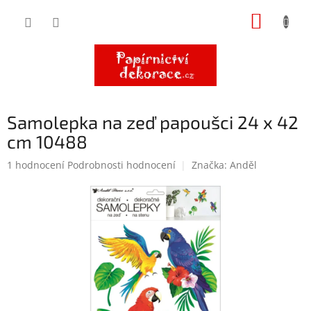
Přejít
NÁKUP
na
obsah
KOŠÍK
Samolepka na zeď papoušci 24 x 42
cm 10488
Průměrné
1 hodnocení
Podrobnosti hodnocení
Značka:
Anděl
hodnocení
produktu
je
5,0
z
5
hvězdiček.