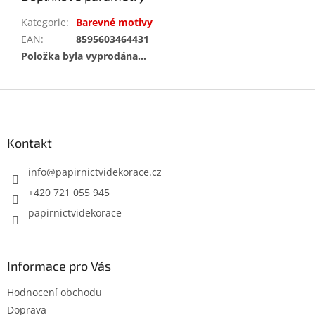
Kategorie
:
Barevné motivy
EAN
:
8595603464431
Položka byla vyprodána…
Z
á
p
a
Kontakt
t
í
info
@
papirnictvidekorace.cz
+420 721 055 945
papirnictvidekorace
Informace pro Vás
Hodnocení obchodu
Doprava