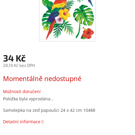
34 Kč
28,10 Kč bez DPH
Měrná
Momentálně nedostupné
cena:
Možnosti doručení
Položka byla vyprodána…
Samolepka na zeď papoušci 24 x 42 cm 10488
Detailní informace