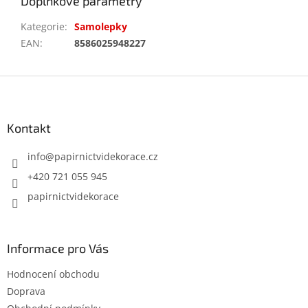
Doplňkové parametry
Kategorie
:
Samolepky
EAN
:
8586025948227
Z
á
p
a
Kontakt
t
í
info
@
papirnictvidekorace.cz
+420 721 055 945
papirnictvidekorace
Informace pro Vás
Hodnocení obchodu
Doprava