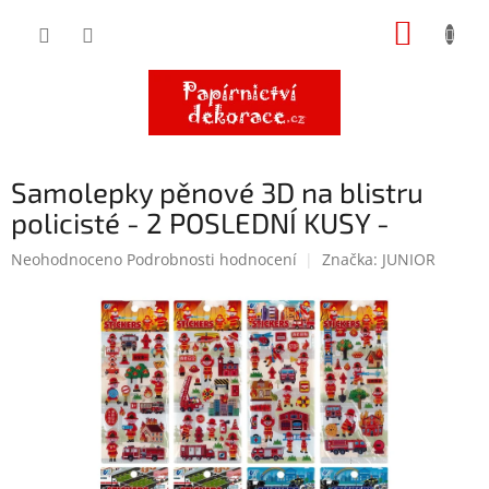
Přejít
NÁKUP
na
obsah
KOŠÍK
Samolepky pěnové 3D na blistru
policisté - 2 POSLEDNÍ KUSY -
Průměrné
Neohodnoceno
Podrobnosti hodnocení
Značka:
JUNIOR
hodnocení
produktu
je
0,0
z
5
hvězdiček.