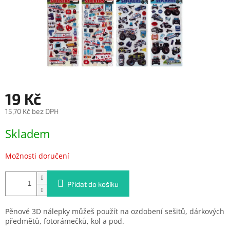
19 Kč
15,70 Kč bez DPH
Měrná
Skladem
cena:
Možnosti doručení
Přidat do košíku
Pěnové 3D nálepky můžeš použít na ozdobení sešitů, dárkových
předmětů, fotorámečků, kol a pod.