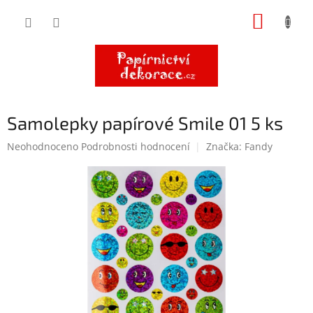
Přejít
NÁKUP
na
obsah
KOŠÍK
Samolepky papírové Smile 01 5 ks
Průměrné
Neohodnoceno
Podrobnosti hodnocení
Značka:
Fandy
hodnocení
produktu
je
0,0
z
5
hvězdiček.