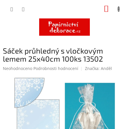
Přejít
NÁKUP
na
obsah
KOŠÍK
Sáček průhledný s vločkovým
lemem 25x40cm 100ks 13502
Průměrné
Neohodnoceno
Podrobnosti hodnocení
Značka:
Anděl
hodnocení
produktu
je
0,0
z
5
hvězdiček.