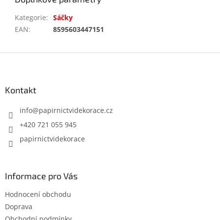
Kategorie
:
Sáčky
EAN
:
8595603447151
Z
á
p
a
Kontakt
t
í
info
@
papirnictvidekorace.cz
+420 721 055 945
papirnictvidekorace
Informace pro Vás
Hodnocení obchodu
Doprava
Obchodní podmínky