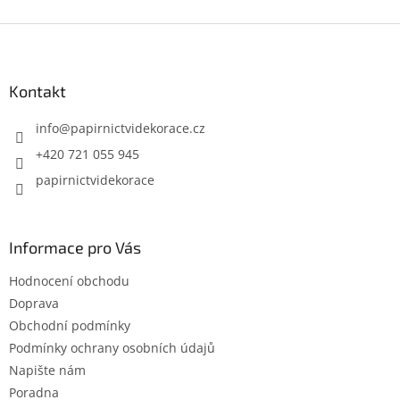
Z
á
p
a
Kontakt
t
í
info
@
papirnictvidekorace.cz
+420 721 055 945
papirnictvidekorace
Informace pro Vás
Hodnocení obchodu
Doprava
Obchodní podmínky
Podmínky ochrany osobních údajů
Napište nám
Poradna