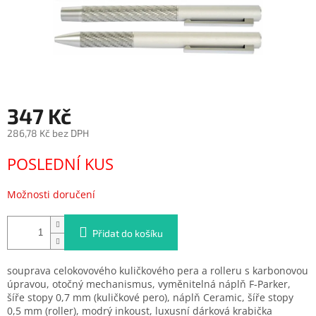
347 Kč
286,78 Kč bez DPH
Měrná
POSLEDNÍ KUS
cena:
Možnosti doručení
Přidat do košíku
souprava celokovového kuličkového pera a rolleru s karbonovou
úpravou, otočný mechanismus, vyměnitelná náplň F-Parker,
šíře stopy 0,7 mm (kuličkové pero), náplň Ceramic, šíře stopy
0,5 mm (roller), modrý inkoust, luxusní dárková krabička