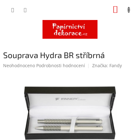
Přejít
NÁKUP
na
obsah
KOŠÍK
Souprava Hydra BR stříbrná
Průměrné
Neohodnoceno
Podrobnosti hodnocení
Značka:
Fandy
hodnocení
produktu
je
0,0
z
5
hvězdiček.