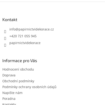
Z
á
p
a
Kontakt
t
í
info
@
papirnictvidekorace.cz
+420 721 055 945
papirnictvidekorace
Informace pro Vás
Hodnocení obchodu
Doprava
Obchodní podmínky
Podmínky ochrany osobních údajů
Napište nám
Poradna
Kontakty