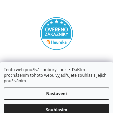
Tento web používá soubory cookie. Dalším
procházením tohoto webu vyjadřujete souhlas s jejich
používáním.
Vytvořil Shoptet
Nastavení
Copyright 2026
Papírnictví dekorace
. Všechna práva
Souhlasím
vyhrazena.