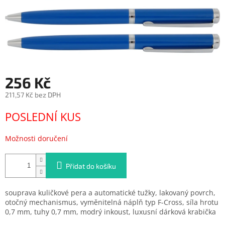
256 Kč
211,57 Kč bez DPH
Měrná
POSLEDNÍ KUS
cena:
Možnosti doručení
Přidat do košíku
souprava kuličkové pera a automatické tužky, lakovaný povrch,
otočný mechanismus, vyměnitelná náplň typ F-Cross, síla hrotu
0,7 mm, tuhy 0,7 mm, modrý inkoust, luxusní dárková krabička