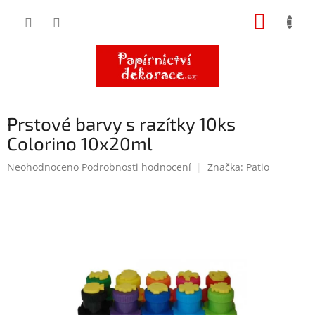
Přejít
NÁKUP
na
obsah
KOŠÍK
Prstové barvy s razítky 10ks
Colorino 10x20ml
Průměrné
Neohodnoceno
Podrobnosti hodnocení
Značka:
Patio
hodnocení
produktu
je
0,0
z
5
hvězdiček.