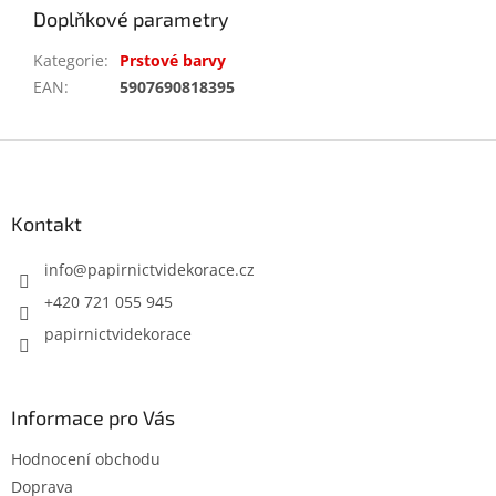
Doplňkové parametry
Kategorie
:
Prstové barvy
EAN
:
5907690818395
Z
á
p
a
Kontakt
t
í
info
@
papirnictvidekorace.cz
+420 721 055 945
papirnictvidekorace
Informace pro Vás
Hodnocení obchodu
Doprava