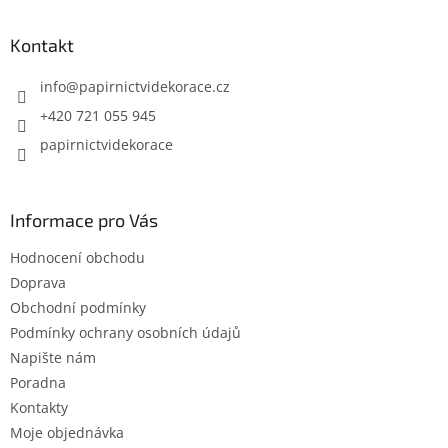
á
p
a
Kontakt
t
í
info
@
papirnictvidekorace.cz
+420 721 055 945
papirnictvidekorace
Informace pro Vás
Hodnocení obchodu
Doprava
Obchodní podmínky
Podmínky ochrany osobních údajů
Napište nám
Poradna
Kontakty
Moje objednávka