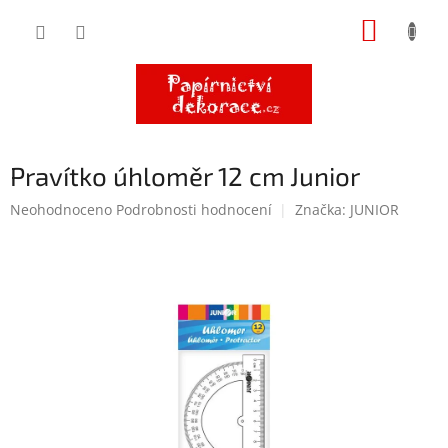
Přejít
NÁKUP
na
obsah
KOŠÍK
Pravítko úhloměr 12 cm Junior
Průměrné
Neohodnoceno
Podrobnosti hodnocení
Značka:
JUNIOR
hodnocení
produktu
je
0,0
z
5
hvězdiček.