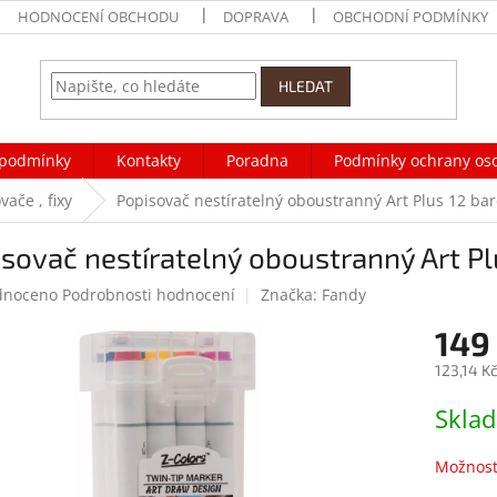
HODNOCENÍ OBCHODU
DOPRAVA
OBCHODNÍ PODMÍNKY
HLEDAT
podmínky
Kontakty
Poradna
Podmínky ochrany os
ače , fixy
Popisovač nestíratelný oboustranný Art Plus 12 ba
sovač nestíratelný oboustranný Art Pl
né
dnoceno
Podrobnosti hodnocení
Značka:
Fandy
ení
149
tu
123,14 K
Měrná
Skla
cena:
ek.
Možnost