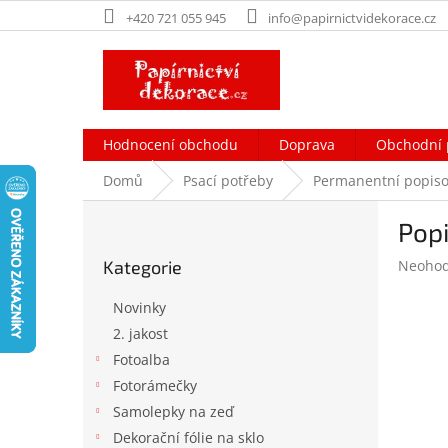
Přejít
+420 721 055 945
info@papirnictvidekorace.cz
na
obsah
Hodnocení obchodu
Doprava
Obchodní 
Domů
Psací potřeby
Permanentní popisov
P
Popi
o
Přeskočit
s
Průměr
Kategorie
Neoho
kategorie
t
hodnoc
r
produk
Novinky
a
je
2. jakost
n
0,0
Fotoalba
z
n
5
í
Fotorámečky
hvězdič
p
Samolepky na zeď
a
Dekorační fólie na sklo