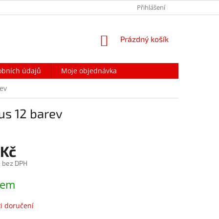
PODMÍNKY OCHRANY OSOBNÍCH ÚDAJŮ
Přihlášení
NAPIŠTE NÁM
NÁKUPNÍ
Prázdný košík
KOŠÍK
obních údajů
Moje objednávka
rev
us 12 barev
 Kč
č bez DPH
dem
i doručení