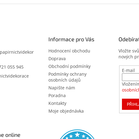
Informace pro Vás
Odebíra
Hodnocení obchodu
Vložte sv
papirnictvidekor
nových p
z
Doprava
Obchodní podmínky
721 055 945
E-mail
Podmínky ochrany
nictvidekorace
osobních údajů
Vložení
Napište nám
osobníc
Poradna
Kontakty
PŘIHL
Moje objednávka
e online