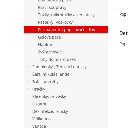
Psací soupravy
Popi
Tužky, mikrotužky a versatilky
Pastelky, Voskovky
Permanentní popisovače , fixy
Det
Gelová pera
Popi
Náplně
Zvýrazňovače
Tuhy do mikrotužek
Samolepky , Tetovací obtisky
Čert, mikuláš, anděl
Balící potřeby
Hračky
Klíčenky, přívěsky
Ostatní
Dezinfekce, roušky
Velikonoce
Vánoce