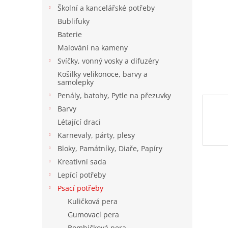
n
Školní a kancelářské potřeby
e
Bublifuky
l
Baterie
Malování na kameny
Svíčky, vonný vosky a difuzéry
Košilky velikonoce, barvy a
samolepky
Penály, batohy, Pytle na přezuvky
Barvy
Létající draci
Karnevaly, párty, plesy
Bloky, Památníky, Diaře, Papíry
Kreativní sada
Lepící potřeby
Psací potřeby
Kuličková pera
Gumovací pera
Bombičková pera