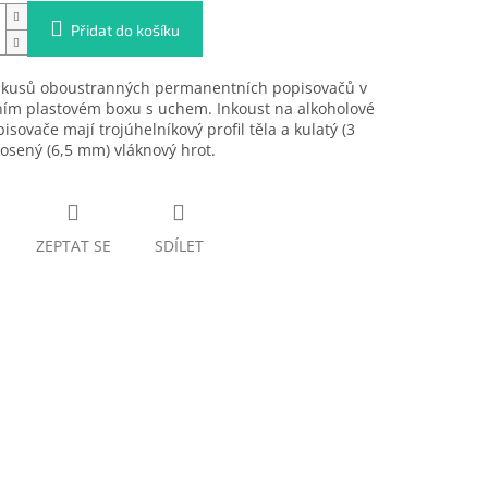
Přidat do košíku
 kusů oboustranných permanentních popisovačů v
ním plastovém boxu s uchem. Inkoust na alkoholové
pisovače mají trojúhelníkový profil těla a kulatý (3
osený (6,5 mm) vláknový hrot.
ZEPTAT SE
SDÍLET