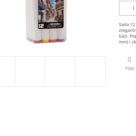
Sada 12
elegant
bázi. Po
mm) i zk
TISK