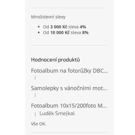
Množstevní slevy
Od
3 000 Kč
sleva
4%
Od
10 000 Kč
sleva
8%
Hodnocení produktů
Fotoalbum na fotorůžky DBCL-30 Homage 2
|
Hodnocení produktu je 5 z 5 hvězdiček.
Samolepky s vánočními motivy 8 x 14,5 cm 10724
|
Hodnocení produktu je 4 z 5 hvězdiček.
Fotoalbum 10x15/200foto MM-46200 Natur 2
Luděk Smejkal
|
Hodnocení produktu je 5 z 5 hvězdiček.
Vše OK.