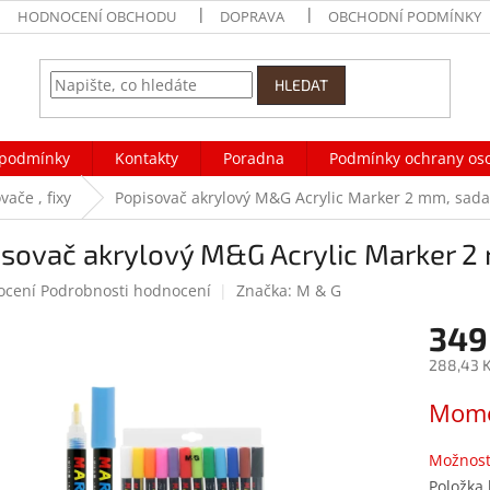
HODNOCENÍ OBCHODU
DOPRAVA
OBCHODNÍ PODMÍNKY
HLEDAT
podmínky
Kontakty
Poradna
Podmínky ochrany os
ače , fixy
Popisovač akrylový M&G Acrylic Marker 2 mm, sada
sovač akrylový M&G Acrylic Marker 2 
né
ocení
Podrobnosti hodnocení
Značka:
M & G
ení
349
tu
288,43 K
Měrná
Mome
cena:
ek.
Možnost
Položka