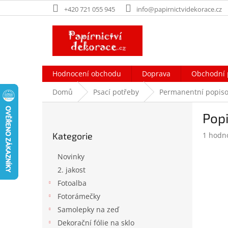
Přejít
+420 721 055 945
info@papirnictvidekorace.cz
na
obsah
Hodnocení obchodu
Doprava
Obchodní 
Domů
Psací potřeby
Permanentní popisov
P
Popi
o
Přeskočit
s
Průměr
Kategorie
1 hodn
kategorie
t
hodnoc
r
produk
Novinky
a
je
2. jakost
n
5,0
Fotoalba
z
n
5
í
Fotorámečky
hvězdič
p
Samolepky na zeď
a
Dekorační fólie na sklo