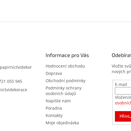
Informace pro Vás
Odebíra
Hodnocení obchodu
Vložte sv
papirnictvidekor
nových p
z
Doprava
Obchodní podmínky
721 055 945
E-mail
Podmínky ochrany
nictvidekorace
osobních údajů
Vložení
Napište nám
osobníc
Poradna
Kontakty
PŘIHL
Moje objednávka