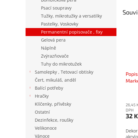
Psací soupravy
Souvi
Tužky, mikrotužky a versatilky
Pastelky, Voskovky
Permanentní popisovače , fixy
Gelová pera
Náplně
Zvýrazňovače
Tuhy do mikrotužek
Samolepky , Tetovací obtisky
Popis
Čert, mikuláš, anděl
Marke
30 ba
Balící potřeby
Prům
Hračky
hodno
Klíčenky, přívěsky
26,45 
produ
DPH
je
Ostatní
32 K
5,0
Dezinfekce, roušky
z
Velikonoce
5
Dekor
hvězd
Vánoce
akryl