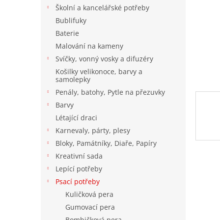
n
Školní a kancelářské potřeby
e
Bublifuky
l
Baterie
Malování na kameny
Svíčky, vonný vosky a difuzéry
Košilky velikonoce, barvy a
samolepky
Penály, batohy, Pytle na přezuvky
Barvy
Létající draci
Karnevaly, párty, plesy
Bloky, Památníky, Diaře, Papíry
Kreativní sada
Lepící potřeby
Psací potřeby
Kuličková pera
Gumovací pera
Bombičková pera