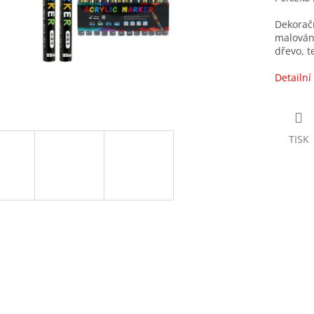
Dekoračn
malování
dřevo, t
Detailní
TISK