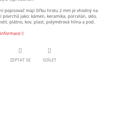
í popisovač mají šířku hrotu 2 mm je vhodný na
 povrchů jako: kámen, keramika, porcelán, sklo,
extil, plátno, kov, plast, polymérová hlína a pod.
 informace
ZEPTAT SE
SDÍLET