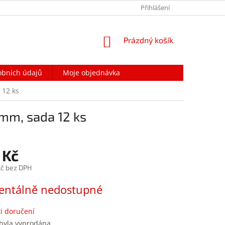
PODMÍNKY OCHRANY OSOBNÍCH ÚDAJŮ
Přihlášení
NAPIŠTE NÁM
NÁKUPNÍ
Prázdný košík
KOŠÍK
obních údajů
Moje objednávka
 12 ks
mm, sada 12 ks
 Kč
č bez DPH
ntálně nedostupné
i doručení
 byla vyprodána…