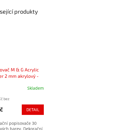
sející produkty
ovač M & G Acrylic
r 2 mm akrylový -
rev
Skladem
ěrné
cení
Kč bez
ktu
č
DETAIL
ační popisovače 30
iček.
ových barev. Dekorační