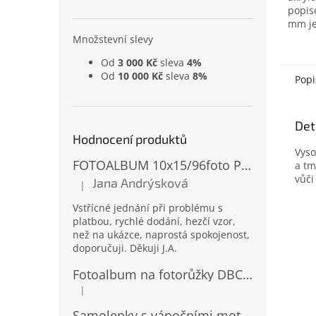
popis
mm je
povrc
Množstevní slevy
kerami
Od
3 000 Kč
sleva
4%
dřevo,
Od
10 000 Kč
sleva
8%
plast
Popi
pod.
Det
Hodnocení produktů
Vyso
FOTOALBUM 10x15/96foto PP-4696 MIX
a tm
vůči
Jana Andrýsková
|
Hodnocení produktu je 5 z 5 hvězdiček.
Vstřícné jednání při problému s
platbou, rychlé dodání, hezčí vzor,
než na ukázce, naprostá spokojenost,
doporučuji. Děkuji J.A.
Fotoalbum na fotorůžky DBCL-30 Homage 2
|
Hodnocení produktu je 5 z 5 hvězdiček.
Samolepky s vánočními motivy 8 x 14,5 cm 10724