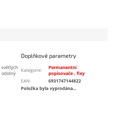
Doplňkové parametry
 světlých
Permanentní
Kategorie
:
e odolný
popisovače , fixy
EAN
:
6931747144822
Položka byla vyprodána…