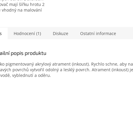
ovač mají šířku hrotu 2
 vhodný na malování
hů jako: kámen,
ka, porcelán, sklo,
 textil, plátno, kov,
, polymérová hlína a
s
Hodnocení (1)
Diskuze
Ostatní informace
ailní popis produktu
ko pigmentovaný akrylový atrament (inkoust). Rychlo schne, aby na
avých povrchů vytvořil odolný a lesklý povrch. Atrament (inkoust) j
 vodě, vyblednutí a oděru.