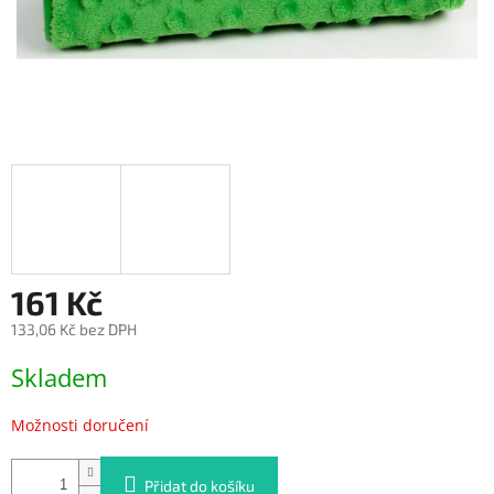
161 Kč
133,06 Kč bez DPH
Měrná
Skladem
cena:
Možnosti doručení
Přidat do košíku