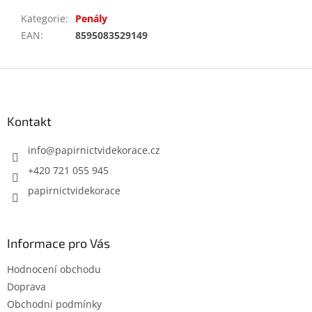
Kategorie
:
Penály
EAN
:
8595083529149
Z
á
p
a
Kontakt
t
í
info
@
papirnictvidekorace.cz
+420 721 055 945
papirnictvidekorace
Informace pro Vás
Hodnocení obchodu
Doprava
Obchodní podmínky