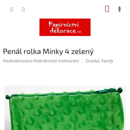
Přejít
NÁKUP
na
obsah
KOŠÍK
Penál rolka Minky 4 zelený
Průměrné
Neohodnoceno
Podrobnosti hodnocení
Značka:
Fandy
hodnocení
produktu
je
0,0
z
5
hvězdiček.