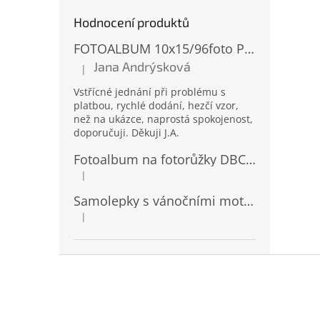
Hodnocení produktů
FOTOALBUM 10x15/96foto PP-4696 MIX
Jana Andrýsková
|
Hodnocení produktu je 5 z 5 hvězdiček.
Vstřícné jednání při problému s
platbou, rychlé dodání, hezčí vzor,
než na ukázce, naprostá spokojenost,
doporučuji. Děkuji J.A.
Fotoalbum na fotorůžky DBCL-30 Homage 2
|
Hodnocení produktu je 5 z 5 hvězdiček.
Samolepky s vánočními motivy 8 x 14,5 cm 10724
|
Hodnocení produktu je 4 z 5 hvězdiček.
Z
á
p
a