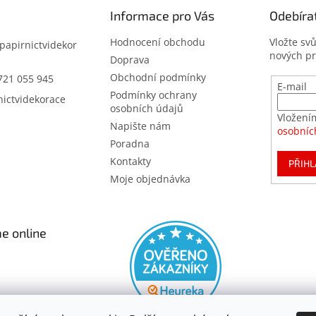
Informace pro Vás
Odebíra
Hodnocení obchodu
Vložte sv
papirnictvidekor
nových p
z
Doprava
Obchodní podmínky
721 055 945
E-mail
Podmínky ochrany
nictvidekorace
osobních údajů
Vložení
Napište nám
osobníc
Poradna
Kontakty
PŘIHL
Moje objednávka
e online