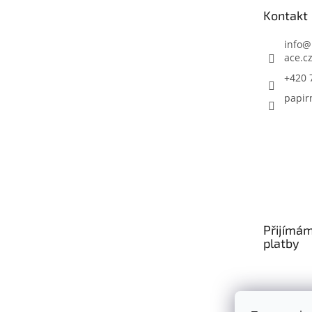
t
Kontakt
í
info
@
ace.c
+420 
papir
Přijímám
platby