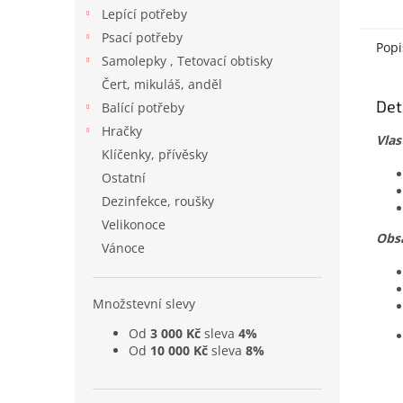
Lepící potřeby
Psací potřeby
Popi
Samolepky , Tetovací obtisky
Čert, mikuláš, anděl
Det
Balící potřeby
Hračky
Vlas
Klíčenky, přívěsky
Ostatní
Dezinfekce, roušky
Velikonoce
Obs
Vánoce
Množstevní slevy
Od
3 000 Kč
sleva
4%
Od
10 000 Kč
sleva
8%