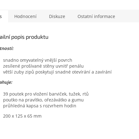
s
Hodnocení
Diskuze
Ostatní informace
ailní popis produktu
tnosti:
snadno omyvatelný vnější povrch
zesílené prošívané stěny uvnitř penálu
větší zuby zipů poskytují snadné otevírání a zavírání
ahuje:
39 poutek pro vložení barviček, tužek, rtů
poutko na pravítko, ořezávátko a gumu
průhledná kapsa s rozvrhem hodin
200 x 125 x 65 mm