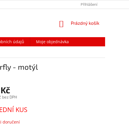
PODMÍNKY OCHRANY OSOBNÍCH ÚDAJŮ
Přihlášení
NAPIŠTE NÁM
NÁKUPNÍ
Prázdný košík
KOŠÍK
obních údajů
Moje objednávka
rfly - motýl
 Kč
č bez DPH
EDNÍ KUS
i doručení