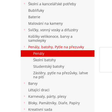
n
Školní a kancelářské potřeby
e
Bublifuky
l
Baterie
Malování na kameny
Svíčky, vonný vosky a difuzéry
Košilky velikonoce, barvy a
samolepky
Penály, batohy, Pytle na přezuvky
Penály
Školní batohy
Studentský batohy
Zástěry, pytle na přezůvky, lahve
na pití
Barvy
Létající draci
Karnevaly, párty, plesy
Bloky, Památníky, Diaře, Papíry
Kreativní sada