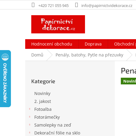
Přejít
+420 721 055 945
info@papirnictvidekorace.cz
na
obsah
Hodnocení obchodu
Doprava
Obchodní 
Domů
Penály, batohy, Pytle na přezuvky
P
Pená
o
Přeskočit
s
Kategorie
kategorie
Novin
t
r
Novinky
a
2. jakost
n
Fotoalba
n
í
Fotorámečky
p
Samolepky na zeď
a
Dekorační fólie na sklo