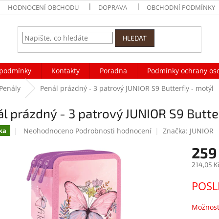
HODNOCENÍ OBCHODU
DOPRAVA
OBCHODNÍ PODMÍNKY
HLEDAT
podmínky
Kontakty
Poradna
Podmínky ochrany os
Penály
Penál prázdný - 3 patrový JUNIOR S9 Butterfly - motýl
l prázdný - 3 patrový JUNIOR S9 Butte
Průměrné
Neohodnoceno
Podrobnosti hodnocení
Značka:
JUNIOR
ka
hodnocení
259
produktu
je
214,05 K
0,0
z
Měrná
POSL
5
cena:
hvězdiček.
Možnost