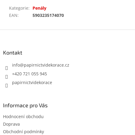
Kategorie
:
Penály
EAN
:
5903235174070
Z
á
p
a
Kontakt
t
í
info
@
papirnictvidekorace.cz
+420 721 055 945
papirnictvidekorace
Informace pro Vás
Hodnocení obchodu
Doprava
Obchodní podmínky