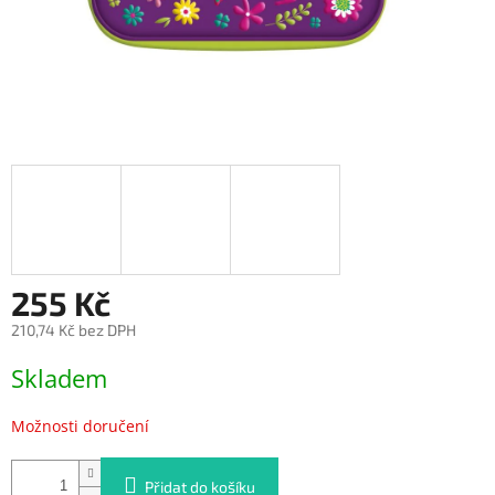
255 Kč
210,74 Kč bez DPH
Měrná
Skladem
cena:
Možnosti doručení
Přidat do košíku