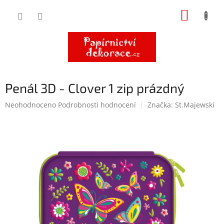
Přejít
NÁKUP
na
obsah
KOŠÍK
Penál 3D - Clover 1 zip prázdný
Průměrné
Neohodnoceno
Podrobnosti hodnocení
Značka:
St.Majewski
hodnocení
produktu
je
0,0
z
5
hvězdiček.