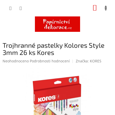
Přejít
NÁKUP
na
obsah
KOŠÍK
Trojhranné pastelky Kolores Style
3mm 26 ks Kores
Průměrné
Neohodnoceno
Podrobnosti hodnocení
Značka:
KORES
hodnocení
produktu
je
0,0
z
5
hvězdiček.