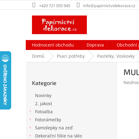
Přejít
+420 721 055 945
info@papirnictvidekorace.cz
na
obsah
Hodnocení obchodu
Doprava
Obchodní 
Domů
Psací potřeby
Pastelky, Voskovky
P
MUL
o
Přeskočit
s
Průměr
Kategorie
Neoho
kategorie
t
hodnoc
r
produk
Novinky
a
je
2. jakost
n
0,0
Fotoalba
z
n
5
í
Fotorámečky
hvězdič
p
Samolepky na zeď
a
Dekorační fólie na sklo