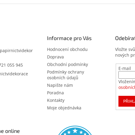
Informace pro Vás
Odebíra
Hodnocení obchodu
Vložte sv
papirnictvidekor
nových p
z
Doprava
Obchodní podmínky
721 055 945
E-mail
Podmínky ochrany
nictvidekorace
osobních údajů
Vložení
Napište nám
osobníc
Poradna
Kontakty
PŘIHL
Moje objednávka
e online