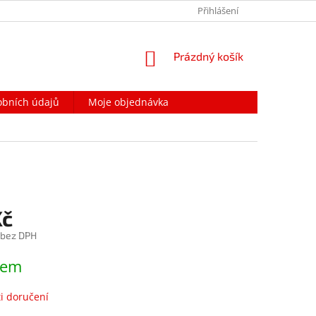
PODMÍNKY OCHRANY OSOBNÍCH ÚDAJŮ
Přihlášení
NAPIŠTE NÁM
NÁKUPNÍ
Prázdný košík
KOŠÍK
obních údajů
Moje objednávka
Kč
 bez DPH
dem
i doručení