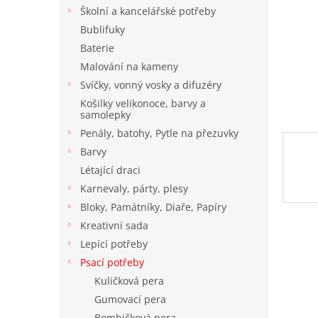
n
Školní a kancelářské potřeby
e
Bublifuky
l
Baterie
Malování na kameny
Svíčky, vonný vosky a difuzéry
Košilky velikonoce, barvy a
samolepky
Penály, batohy, Pytle na přezuvky
Barvy
Létající draci
Karnevaly, párty, plesy
Bloky, Památníky, Diaře, Papíry
Kreativní sada
Lepící potřeby
Psací potřeby
Kuličková pera
Gumovací pera
Bombičková pera