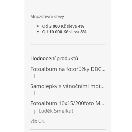
Množstevní slevy
Od
3 000 Kč
sleva
4%
Od
10 000 Kč
sleva
8%
Hodnocení produktů
Fotoalbum na fotorůžky DBCL-30 Homage 2
|
Hodnocení produktu je 5 z 5 hvězdiček.
Samolepky s vánočními motivy 8 x 14,5 cm 10724
|
Hodnocení produktu je 4 z 5 hvězdiček.
Fotoalbum 10x15/200foto MM-46200 Natur 2
Luděk Smejkal
|
Hodnocení produktu je 5 z 5 hvězdiček.
Vše OK.