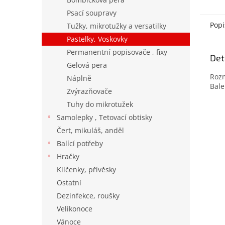
Psací soupravy
Popi
Tužky, mikrotužky a versatilky
Pastelky, Voskovky
Permanentní popisovače , fixy
Det
Gelová pera
Roz
Náplně
Bale
Zvýrazňovače
Tuhy do mikrotužek
Samolepky , Tetovací obtisky
Čert, mikuláš, anděl
Balící potřeby
Hračky
Klíčenky, přívěsky
Ostatní
Dezinfekce, roušky
Velikonoce
Vánoce