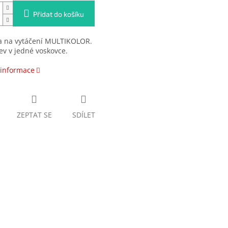
Přidat do košíku
a na vytáčení MULTIKOLOR.
ev v jedné voskovce.
 informace
ZEPTAT SE
SDÍLET