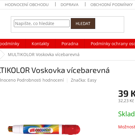
HODNOCENÍ OBCHODU
DOPRAVA
OBCHODNÍ PODMÍNKY
HLEDAT
podmínky
Kontakty
Poradna
Podmínky ochrany os
MULTIKOLOR Voskovka vícebarevná
TIKOLOR Voskovka vícebarevná
né
dnoceno
Podrobnosti hodnocení
Značka:
Easy
ení
39 
tu
32,23 Kč
Měrná
Skla
cena:
ek.
Možnost