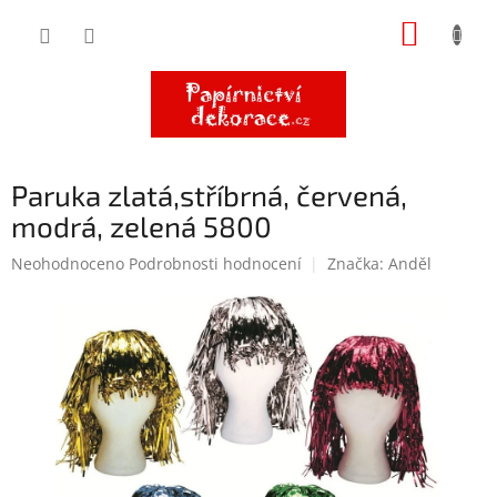
Přejít
NÁKUP
na
obsah
KOŠÍK
Paruka zlatá,stříbrná, červená,
modrá, zelená 5800
Průměrné
Neohodnoceno
Podrobnosti hodnocení
Značka:
Anděl
hodnocení
produktu
je
0,0
z
5
hvězdiček.