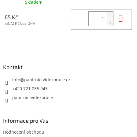
Skladem
Do 
65 Kč
53,72 Kč bez DPH
Z
á
p
a
Kontakt
t
í
info
@
papirnictvidekorace.cz
+420 721 055 945
papirnictvidekorace
Informace pro Vás
Hodnocení obchodu