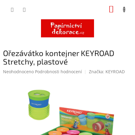
Přejít
NÁKUP
na
obsah
KOŠÍK
Ořezávátko kontejner KEYROAD
Stretchy, plastové
Průměrné
Neohodnoceno
Podrobnosti hodnocení
Značka:
KEYROAD
hodnocení
produktu
je
0,0
z
5
hvězdiček.