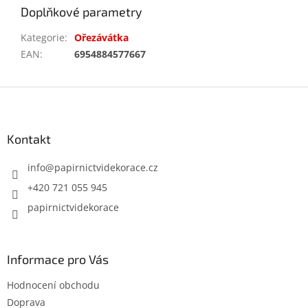
Doplňkové parametry
Kategorie
:
Ořezávátka
EAN
:
6954884577667
Z
á
p
a
Kontakt
t
í
info
@
papirnictvidekorace.cz
+420 721 055 945
papirnictvidekorace
Informace pro Vás
Hodnocení obchodu
Doprava