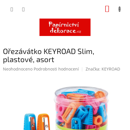
Přejít
NÁKUP
na
obsah
KOŠÍK
Ořezávátko KEYROAD Slim,
plastové, asort
Průměrné
Neohodnoceno
Podrobnosti hodnocení
Značka:
KEYROAD
hodnocení
produktu
je
0,0
z
5
hvězdiček.