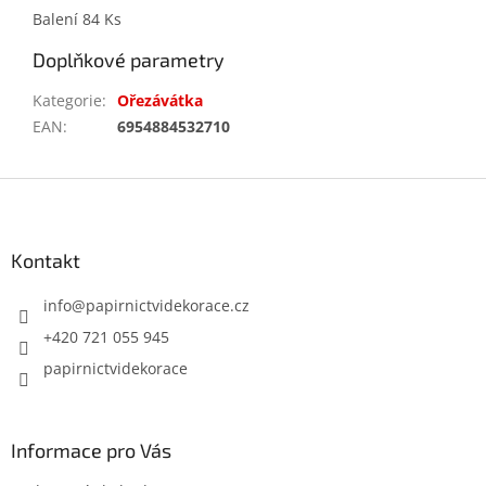
Balení 84 Ks
Doplňkové parametry
Kategorie
:
Ořezávátka
EAN
:
6954884532710
Z
á
p
a
Kontakt
t
í
info
@
papirnictvidekorace.cz
+420 721 055 945
papirnictvidekorace
Informace pro Vás