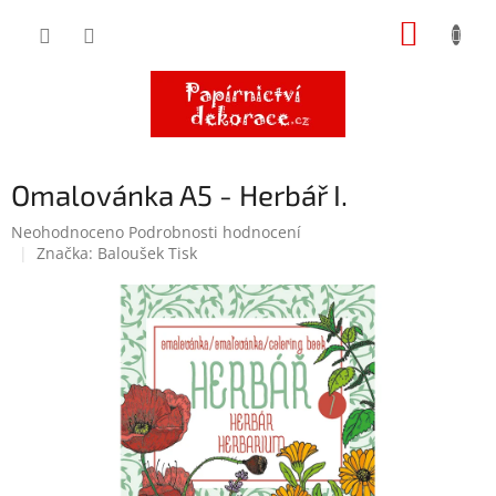
Přejít
NÁKUP
na
obsah
KOŠÍK
Omalovánka A5 - Herbář I.
Průměrné
Neohodnoceno
Podrobnosti hodnocení
hodnocení
Značka:
Baloušek Tisk
produktu
je
0,0
z
5
hvězdiček.