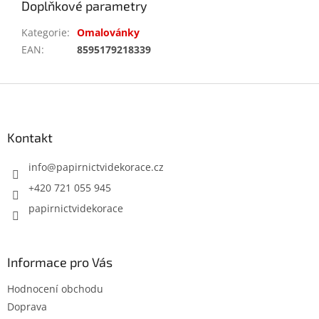
Doplňkové parametry
Kategorie
:
Omalovánky
EAN
:
8595179218339
Z
á
p
a
Kontakt
t
í
info
@
papirnictvidekorace.cz
+420 721 055 945
papirnictvidekorace
Informace pro Vás
Hodnocení obchodu
Doprava