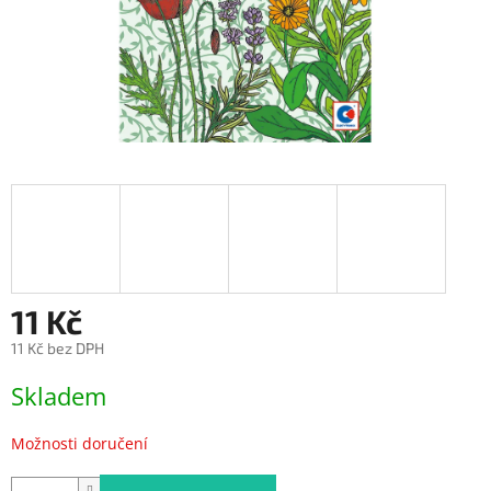
11 Kč
11 Kč bez DPH
Měrná
Skladem
cena:
Možnosti doručení