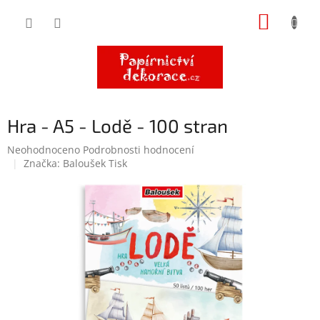
Přejít
NÁKUP
na
obsah
KOŠÍK
Hra - A5 - Lodě - 100 stran
Průměrné
Neohodnoceno
Podrobnosti hodnocení
hodnocení
Značka:
Baloušek Tisk
produktu
je
0,0
z
5
hvězdiček.