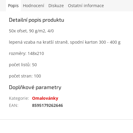
Popis
Hodnocení
Diskuze
Ostatní informace
Detailní popis produktu
50x ofset, 90 g/m2, 4/0
lepená vzaba na kratší straně, spodní karton 300 - 400 g
rozměry:
148x210
počet listů: 50
počet stran: 100
Doplňkové parametry
Kategorie
:
Omalovánky
EAN
:
8595179262646
Z
á