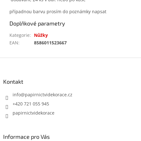
případnou barvu prosím do poznámky napsat
Doplňkové parametry
Kategorie
:
Nůžky
EAN
:
8586011523667
Z
á
p
a
Kontakt
t
í
info
@
papirnictvidekorace.cz
+420 721 055 945
papirnictvidekorace
Informace pro Vás