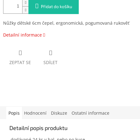
Přidat do košíku
Nůžky dětské 6cm čepel, ergonomická, pogumovaná rukověť
Detailní informace
ZEPTAT SE
SDÍLET
Popis
Hodnocení
Diskuze
Ostatní informace
Detailní popis produktu
dodávané 24 ks v bal. nebo po kuse