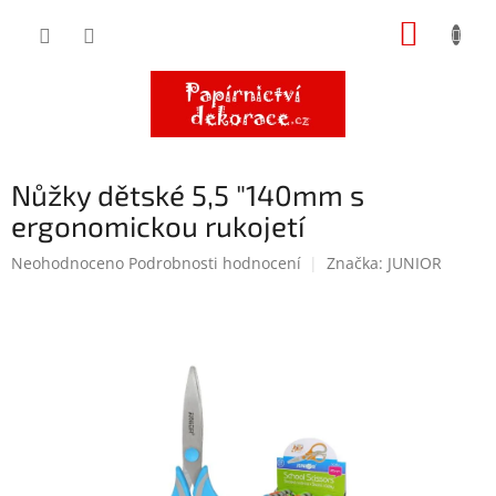
Přejít
NÁKUP
na
obsah
KOŠÍK
Nůžky dětské 5,5 "140mm s
ergonomickou rukojetí
Průměrné
Neohodnoceno
Podrobnosti hodnocení
Značka:
JUNIOR
hodnocení
produktu
je
0,0
z
5
hvězdiček.