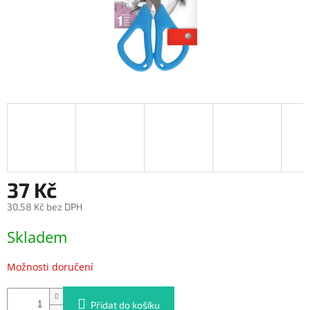
37 Kč
30,58 Kč bez DPH
Měrná
Skladem
cena:
Možnosti doručení
Přidat do košíku