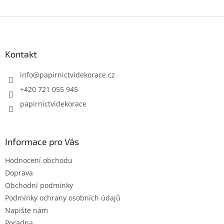
Z
á
p
a
Kontakt
t
í
info
@
papirnictvidekorace.cz
+420 721 055 945
papirnictvidekorace
Informace pro Vás
Hodnocení obchodu
Doprava
Obchodní podmínky
Podmínky ochrany osobních údajů
Napište nám
Poradna