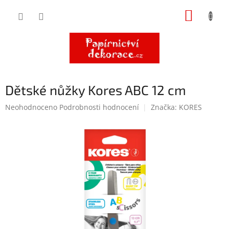
Přejít
NÁKUP
na
obsah
KOŠÍK
Dětské nůžky Kores ABC 12 cm
Průměrné
Neohodnoceno
Podrobnosti hodnocení
Značka:
KORES
hodnocení
produktu
je
0,0
z
5
hvězdiček.